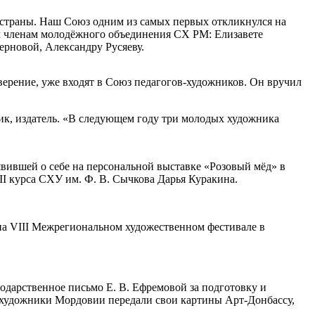
 страны. Наш Союз одним из самых первых откликнулся на
м членам молодёжного объединения СХ РМ: Елизавете
рновой, Александру Русяеву.
верение, уже входят в Союз педагогов-художников. Он вручил
ик, издатель. «В следующем году три молодых художника
явившей о себе на персональной выставке «Розовый мёд» в
II курса СХУ им. Ф. В. Сычкова Дарья Куракина.
на VIII Межрегиональном художественном фестивале в
одарственное письмо Е. В. Ефремовой за подготовку и
 художники Мордовии передали свои картины Арт-Донбассу,