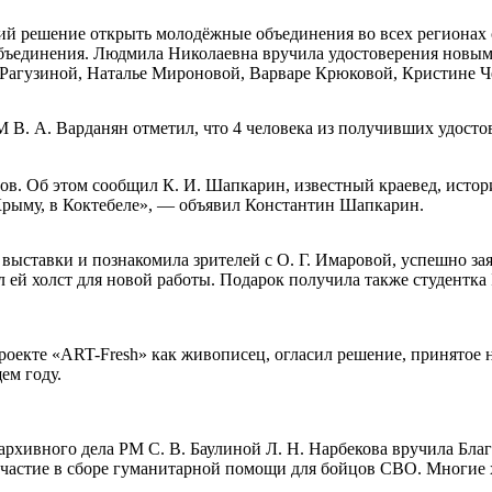
ший решение открыть молодёжные объединения во всех регионах
объединения. Людмила Николаевна вручила удостоверения новы
агузиной, Наталье Мироновой, Варваре Крюковой, Кристине Че
В. А. Варданян отметил, что 4 человека из получивших удосто
в. Об этом сообщил К. И. Шапкарин, известный краевед, истор
Крыму, в Коктебеле», — объявил Константин Шапкарин.
выставки и познакомила зрителей с О. Г. Имаровой, успешно за
ей холст для новой работы. Подарок получила также студентка 
оекте «ART-Fresh» как живописец, огласил решение, принятое 
ем году.
хивного дела РМ С. В. Баулиной Л. Н. Нарбекова вручила Благ
участие в сборе гуманитарной помощи для бойцов СВО. Многие