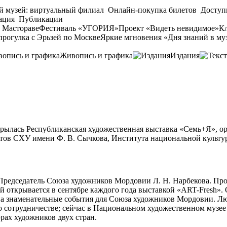
й музей: виртуальный филиал
Онлайн-покупка билетов
Доступ
ация
Публикации
 Мастораве
Фестиваль «УГОРИЯ»
Проект «Видеть невидимое»
Кл
прогулка с Эрьзей по Москве
Яркие мгновения «Дня знаний в му
Живопись и графика
Издания
крылась Республиканская художественная выставка «Семь+Я», ор
нтов СХУ имени Ф. В. Сычкова, Института национальной культу
едседатель Союза художников Мордовии Л. Н. Нарбекова. Прове
ый открывается в сентябре каждого года выставкой «АRT-Fresh»
ат на знаменательные события для Союза художников Мордовии.
 сотрудничестве; сейчас в Национальном художественном музее
рах художников двух стран.