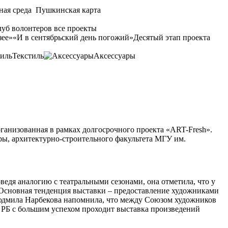
ная среда
Пушкинская карта
уб волонтеров
все проекты
зее»
«И в сентябрьский день погожий»
Десятый этап проекта
Текстиль
Аксессуары
ганизованная в рамках долгосрочного проекта «АRT-Fresh».
ры, архитектурно-строительного факультета МГУ им.
дя аналогию с театральными сезонами, она отметила, что у
. Основная тенденция выставки – предоставление художниками
 Людмила Нарбекова напомнила, что между Союзом художников
 РБ с большим успехом проходит выставка произведений