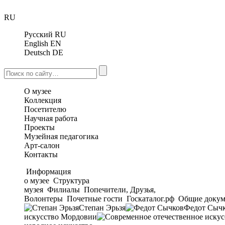
RU
Русский
RU
English
EN
Deutsch
DE
О музее
Коллекция
Посетителю
Научная работа
Проекты
Музейная педагогика
Арт-салон
Контакты
Информация
о музее
Структура
музея
Филиалы
Попечители, Друзья,
Волонтеры
Почетные гости
Госкаталог.рф
Общие докум
Степан Эрьзя
Федот Сыч
искусство Мордовии