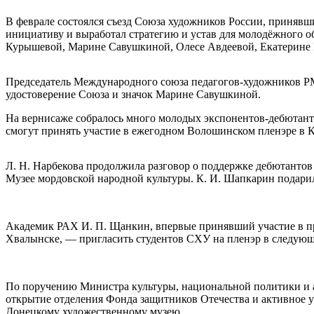
В феврале состоялся съезд Союза художников России, приняв
инициативу и выработал стратегию и устав для молодёжного 
Курышевой, Марине Савушкиной, Олесе Авдеевой, Екатерине Р
Председатель Международного союза педагогов-художников РМ 
удостоверение Союза и значок Марине Савушкиной.
На вернисаже собралось много молодых экспонентов-дебютанто
смогут принять участие в ежегодном Волошинском пленэре в 
Л. Н. Нарбекова продолжила разговор о поддержке дебютантов 
Музее мордовской народной культуры. К. И. Шапкарин подарил 
Академик РАХ И. П. Щанкин, впервые принявший участие в пр
Хвалынске, — пригласить студентов СХУ на пленэр в следующ
По поручению Министра культуры, национальной политики и ар
открытие отделения Фонда защитников Отечества и активное 
Донецкому художественному музею.