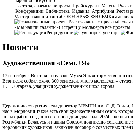
народное искусство
Часто задаваемые вопросы
Прейскурант
Услуги
Русски
Конференции
Библиотека
Издания
Атрибуция
Реставр
Мастер изящной кисти
СОЮЗ ЭРЬЗЯ ФИЛЬМ
Киммерия в
Реализованные проекты
Новая 
«Мы нашли таланты»!
Встречи у Мольберта
все проекты
Репродукции
Сувениры
Новости
Художественная «Семь+Я»
17 сентября в Выставочном зале Музея Эрьзи торжественно от
Вернисаж собрал около 300 зрителей, много молодёжи – студе
Н. П. Огарёва, учащихся художественных школ города.
Церемонию открытия вела директор МРМИИ им. С. Д. Эрьзи, Пр
нас в Мордовии также есть свой художественный сезон, котор
новых работ, созданных за последние два года. 2024 год бог
Республики Беларусь и нашим Союзом подписано соглашение о
мордовских художников; заключён договор о совместных пленэ