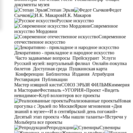
документы музея
Степан Эрьзя
Федот
Сычков
И.К. Макаров
Русское искусство
Современное
искусство Мордовии
Современное
отечественное искусство
Декоративно - прикладное и народное искусство
Часто задаваемые вопросы
Прейскурант
Услуги
Русский музей: виртуальный филиал
Онлайн-покупка
билетов
Доступная среда
Пушкинская карта
Конференции
Библиотека
Издания
Атрибуция
Реставрация
Публикации
Мастер изящной кисти
СОЮЗ ЭРЬЗЯ ФИЛЬМ
Киммерия
в Мастораве
Фестиваль «УГОРИЯ»
Проект «Видеть
невидимое»
Клуб волонтеров
все проекты
Реализованные проекты
Новая
прогулка с Эрьзей по Москве
Яркие мгновения «Дня
знаний в музее»
«И в сентябрьский день погожий»
Десятый этап проекта «Мы нашли таланты»!
Встречи у
Мольберта
все проекты
Репродукции
Сувениры
Живопись и графика