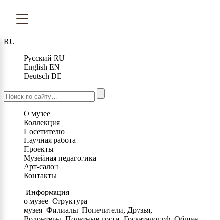
RU
Русский
RU
English
EN
Deutsch
DE
О музее
Коллекция
Посетителю
Научная работа
Проекты
Музейная педагогика
Арт-салон
Контакты
Информация
о музее
Структура
музея
Филиалы
Попечители, Друзья,
Волонтеры
Почетные гости
Госкаталог.рф
Общие