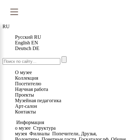
RU
Русский
RU
English
EN
Deutsch
DE
О музее
Коллекция
Посетителю
Научная работа
Проекты
Музейная педагогика
Арт-салон
Контакты
Информация
о музее
Структура
музея
Филиалы
Попечители, Друзья,
Волонтеры
Почетные гости
Госкаталог.рф
Общие