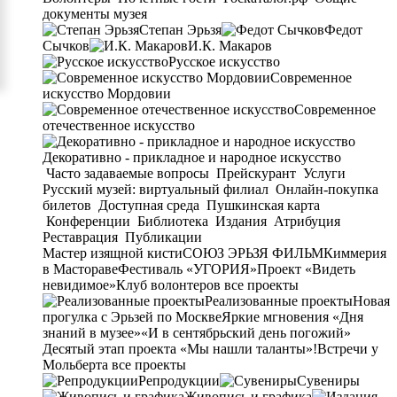
документы музея
Степан Эрьзя
Федот
Сычков
И.К. Макаров
Русское искусство
Современное
искусство Мордовии
Современное
отечественное искусство
Декоративно - прикладное и народное искусство
Часто задаваемые вопросы
Прейскурант
Услуги
Русский музей: виртуальный филиал
Онлайн-покупка
билетов
Доступная среда
Пушкинская карта
Конференции
Библиотека
Издания
Атрибуция
Реставрация
Публикации
Мастер изящной кисти
СОЮЗ ЭРЬЗЯ ФИЛЬМ
Киммерия
в Мастораве
Фестиваль «УГОРИЯ»
Проект «Видеть
невидимое»
Клуб волонтеров
все проекты
Реализованные проекты
Новая
прогулка с Эрьзей по Москве
Яркие мгновения «Дня
знаний в музее»
«И в сентябрьский день погожий»
Десятый этап проекта «Мы нашли таланты»!
Встречи у
Мольберта
все проекты
Репродукции
Сувениры
Живопись и графика