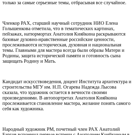
только за самые серьезные темы, отбрасывая все случайное.
Членкор РАХ, старший научный сотрудник НИО Елена
Голышенкова отметила, что в тематических картинах,
пейзажах, натюрмортах Анатолия Кияйкина раскрываются
базовые духовно-нравственные российские ценности,
прослеживаются историческая, духовная и национальная
темы. Главными для мастера всегда были образы Матери и
Родины, защита исторической памяти и готовность сына
защищать Родину и Мать.
Кандидат искусствоведения, доцент Института архитектура и
строительства МГУ им. Н.П. Огарева Надежда Лысова
сказала, что художник остается в вечности своими
произведениями. В автопортретах Анатолия Кияйкина
прослеживается становление мастера, желание понять самого
себя как художника.
Народный художник РМ, почетный член РАХ Анатолий
Баргов вспомнил первые встречи с Анатолием Кияйкиным в