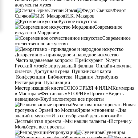
документы музея
Степан Эрьзя
Федот
Сычков
И.К. Макаров
Русское искусство
Современное
искусство Мордовии
Современное
отечественное искусство
Декоративно - прикладное и народное искусство
Часто задаваемые вопросы
Прейскурант
Услуги
Русский музей: виртуальный филиал
Онлайн-покупка
билетов
Доступная среда
Пушкинская карта
Конференции
Библиотека
Издания
Атрибуция
Реставрация
Публикации
Мастер изящной кисти
СОЮЗ ЭРЬЗЯ ФИЛЬМ
Киммерия
в Мастораве
Фестиваль «УГОРИЯ»
Проект «Видеть
невидимое»
Клуб волонтеров
все проекты
Реализованные проекты
Новая
прогулка с Эрьзей по Москве
Яркие мгновения «Дня
знаний в музее»
«И в сентябрьский день погожий»
Десятый этап проекта «Мы нашли таланты»!
Встречи у
Мольберта
все проекты
Репродукции
Сувениры
Живопись и графика