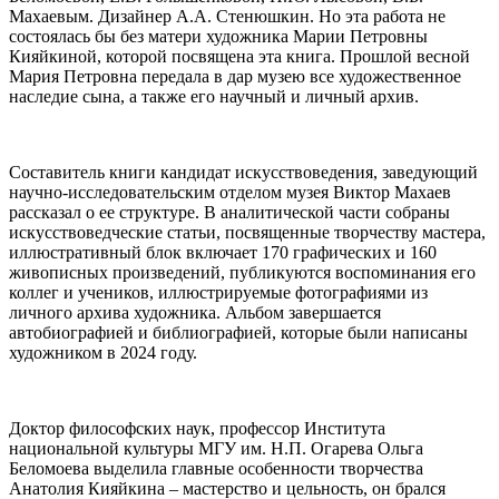
Махаевым. Дизайнер А.А. Стенюшкин. Но эта работа не
состоялась бы без матери художника Марии Петровны
Кияйкиной, которой посвящена эта книга. Прошлой весной
Мария Петровна передала в дар музею все художественное
наследие сына, а также его научный и личный архив.
Составитель книги кандидат искусствоведения, заведующий
научно-исследовательским отделом музея Виктор Махаев
рассказал о ее структуре. В аналитической части собраны
искусствоведческие статьи, посвященные творчеству мастера,
иллюстративный блок включает 170 графических и 160
живописных произведений, публикуются воспоминания его
коллег и учеников, иллюстрируемые фотографиями из
личного архива художника. Альбом завершается
автобиографией и библиографией, которые были написаны
художником в 2024 году.
Доктор философских наук, профессор Института
национальной культуры МГУ им. Н.П. Огарева Ольга
Беломоева выделила главные особенности творчества
Анатолия Кияйкина – мастерство и цельность, он брался