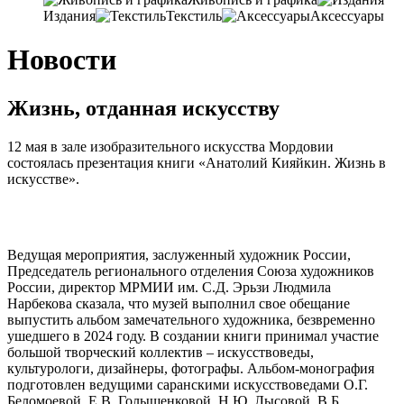
Издания
Текстиль
Аксессуары
Новости
Жизнь, отданная искусству
12 мая в зале изобразительного искусства Мордовии
состоялась презентация книги «Анатолий Кияйкин. Жизнь в
искусстве».
Ведущая мероприятия, заслуженный художник России,
Председатель регионального отделения Союза художников
России, директор МРМИИ им. С.Д. Эрьзи Людмила
Нарбекова сказала, что музей выполнил свое обещание
выпустить альбом замечательного художника, безвременно
ушедшего в 2024 году. В создании книги принимал участие
большой творческий коллектив – искусствоведы,
культурологи, дизайнеры, фотографы. Альбом-монография
подготовлен ведущими саранскими искусствоведами О.Г.
Беломоевой, Е.В. Голышенковой, Н.Ю. Лысовой, В.Б.