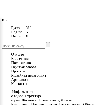
RU
Русский
RU
English
EN
Deutsch
DE
О музее
Коллекция
Посетителю
Научная работа
Проекты
Музейная педагогика
Арт-салон
Контакты
Информация
о музее
Структура
музея
Филиалы
Попечители, Друзья,
Волонтеры
Почетные гости
Госкаталог.рф
Общие