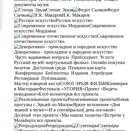
документы музея
Степан Эрьзя
Федот
Сычков
И.К. Макаров
Русское искусство
Современное
искусство Мордовии
Современное
отечественное искусство
Декоративно - прикладное и народное искусство
Часто задаваемые вопросы
Прейскурант
Услуги
Русский музей: виртуальный филиал
Онлайн-покупка
билетов
Доступная среда
Пушкинская карта
Конференции
Библиотека
Издания
Атрибуция
Реставрация
Публикации
Мастер изящной кисти
СОЮЗ ЭРЬЗЯ ФИЛЬМ
Киммерия
в Мастораве
Фестиваль «УГОРИЯ»
Проект «Видеть
невидимое»
Клуб волонтеров
все проекты
Реализованные проекты
Новая
прогулка с Эрьзей по Москве
Яркие мгновения «Дня
знаний в музее»
«И в сентябрьский день погожий»
Десятый этап проекта «Мы нашли таланты»!
Встречи у
Мольберта
все проекты
Репродукции
Сувениры
Живопись и графика