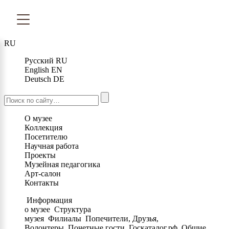
RU
Русский
RU
English
EN
Deutsch
DE
О музее
Коллекция
Посетителю
Научная работа
Проекты
Музейная педагогика
Арт-салон
Контакты
Информация
о музее
Структура
музея
Филиалы
Попечители, Друзья,
Волонтеры
Почетные гости
Госкаталог.рф
Общие