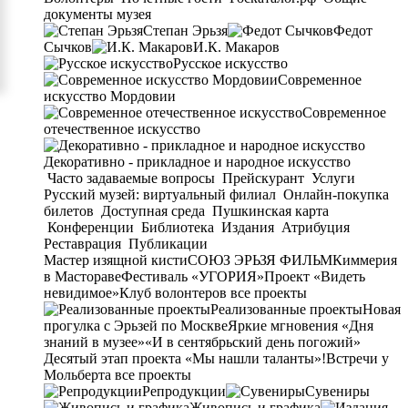
документы музея
Степан Эрьзя
Федот
Сычков
И.К. Макаров
Русское искусство
Современное
искусство Мордовии
Современное
отечественное искусство
Декоративно - прикладное и народное искусство
Часто задаваемые вопросы
Прейскурант
Услуги
Русский музей: виртуальный филиал
Онлайн-покупка
билетов
Доступная среда
Пушкинская карта
Конференции
Библиотека
Издания
Атрибуция
Реставрация
Публикации
Мастер изящной кисти
СОЮЗ ЭРЬЗЯ ФИЛЬМ
Киммерия
в Мастораве
Фестиваль «УГОРИЯ»
Проект «Видеть
невидимое»
Клуб волонтеров
все проекты
Реализованные проекты
Новая
прогулка с Эрьзей по Москве
Яркие мгновения «Дня
знаний в музее»
«И в сентябрьский день погожий»
Десятый этап проекта «Мы нашли таланты»!
Встречи у
Мольберта
все проекты
Репродукции
Сувениры
Живопись и графика