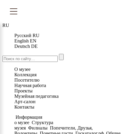
RU
Русский
RU
English
EN
Deutsch
DE
О музее
Коллекция
Посетителю
Научная работа
Проекты
Музейная педагогика
Арт-салон
Контакты
Информация
о музее
Структура
музея
Филиалы
Попечители, Друзья,
Волонтеры
Почетные гости
Госкаталог.рф
Общие