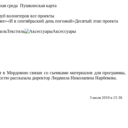
ная среда
Пушкинская карта
уб волонтеров
все проекты
зее»
«И в сентябрьский день погожий»
Десятый этап проекта
Текстиль
Аксессуары
ит в Мордовию связан со съемками материалов для программы,
остю рассказала директор Людмила Николаевна Нарбекова.
3 июля 2019 в 15:36