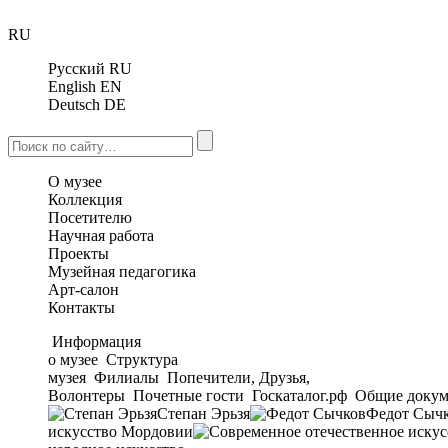
RU
Русский
RU
English
EN
Deutsch
DE
О музее
Коллекция
Посетителю
Научная работа
Проекты
Музейная педагогика
Арт-салон
Контакты
Информация
о музее
Структура
музея
Филиалы
Попечители, Друзья,
Волонтеры
Почетные гости
Госкаталог.рф
Общие докум
Степан Эрьзя
Федот Сыч
искусство Мордовии