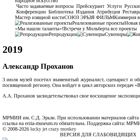
народное искусство
Часто задаваемые вопросы
Прейскурант
Услуги
Русски
Конференции
Библиотека
Издания
Атрибуция
Реставр
Мастер изящной кисти
СОЮЗ ЭРЬЗЯ ФИЛЬМ
Киммерия в
Реализованные проекты
Новая 
«Мы нашли таланты»!
Встречи у Мольберта
все проекты
Репродукции
Сувениры
2019
Александр Проханов
3 июля музей посетил знаменитый журналист, сценарист и о
посвященной региону. Она войдет в цикл авторских передач «
А.А. Проханов засвидетельствовал свое восхищение экспозици
МРМИИ им. С.Д. Эрьзи. При использовании материалов сайта
ссылка на
erzia-museum.ru
обязательна. Поддержка сайта:
МРМИИ
© 2008-2026
lucky jet
crazy monkey
ВЕРСИЯ ДЛЯ СЛАБОВИДЯЩИХ