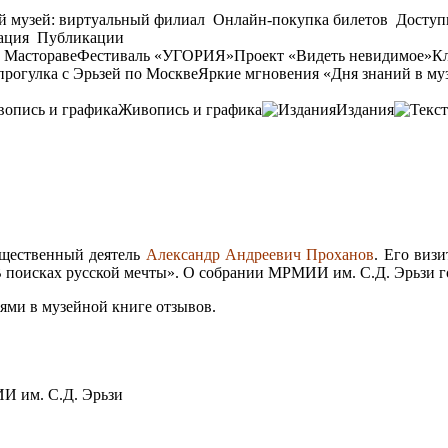
й музей: виртуальный филиал
Онлайн-покупка билетов
Доступ
ация
Публикации
 Мастораве
Фестиваль «УГОРИЯ»
Проект «Видеть невидимое»
Кл
прогулка с Эрьзей по Москве
Яркие мгновения «Дня знаний в му
Живопись и графика
Издания
бщественный деятель
Александр Андреевич Проханов
. Его виз
В поисках русской мечты». О собрании МРМИИ им. С.Д. Эрьзи г
ями в музейной книге отзывов.
 им. С.Д. Эрьзи