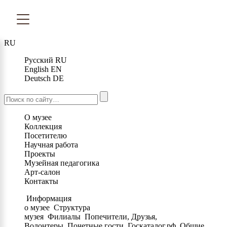
RU
Русский
RU
English
EN
Deutsch
DE
О музее
Коллекция
Посетителю
Научная работа
Проекты
Музейная педагогика
Арт-салон
Контакты
Информация
о музее
Структура
музея
Филиалы
Попечители, Друзья,
Волонтеры
Почетные гости
Госкаталог.рф
Общие