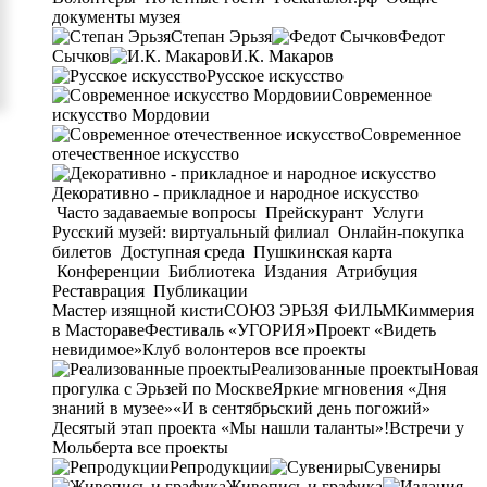
документы музея
Степан Эрьзя
Федот
Сычков
И.К. Макаров
Русское искусство
Современное
искусство Мордовии
Современное
отечественное искусство
Декоративно - прикладное и народное искусство
Часто задаваемые вопросы
Прейскурант
Услуги
Русский музей: виртуальный филиал
Онлайн-покупка
билетов
Доступная среда
Пушкинская карта
Конференции
Библиотека
Издания
Атрибуция
Реставрация
Публикации
Мастер изящной кисти
СОЮЗ ЭРЬЗЯ ФИЛЬМ
Киммерия
в Мастораве
Фестиваль «УГОРИЯ»
Проект «Видеть
невидимое»
Клуб волонтеров
все проекты
Реализованные проекты
Новая
прогулка с Эрьзей по Москве
Яркие мгновения «Дня
знаний в музее»
«И в сентябрьский день погожий»
Десятый этап проекта «Мы нашли таланты»!
Встречи у
Мольберта
все проекты
Репродукции
Сувениры
Живопись и графика