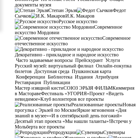
документы музея
Степан Эрьзя
Федот
Сычков
И.К. Макаров
Русское искусство
Современное
искусство Мордовии
Современное
отечественное искусство
Декоративно - прикладное и народное искусство
Часто задаваемые вопросы
Прейскурант
Услуги
Русский музей: виртуальный филиал
Онлайн-покупка
билетов
Доступная среда
Пушкинская карта
Конференции
Библиотека
Издания
Атрибуция
Реставрация
Публикации
Мастер изящной кисти
СОЮЗ ЭРЬЗЯ ФИЛЬМ
Киммерия
в Мастораве
Фестиваль «УГОРИЯ»
Проект «Видеть
невидимое»
Клуб волонтеров
все проекты
Реализованные проекты
Новая
прогулка с Эрьзей по Москве
Яркие мгновения «Дня
знаний в музее»
«И в сентябрьский день погожий»
Десятый этап проекта «Мы нашли таланты»!
Встречи у
Мольберта
все проекты
Репродукции
Сувениры
Живопись и графика