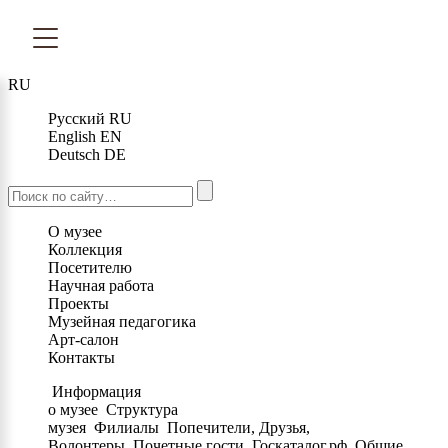
RU
Русский
RU
English
EN
Deutsch
DE
О музее
Коллекция
Посетителю
Научная работа
Проекты
Музейная педагогика
Арт-салон
Контакты
Информация
о музее
Структура
музея
Филиалы
Попечители, Друзья,
Волонтеры
Почетные гости
Госкаталог.рф
Общие