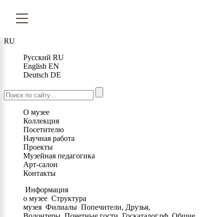
RU
Русский
RU
English
EN
Deutsch
DE
О музее
Коллекция
Посетителю
Научная работа
Проекты
Музейная педагогика
Арт-салон
Контакты
Информация
о музее
Структура
музея
Филиалы
Попечители, Друзья,
Волонтеры
Почетные гости
Госкаталог.рф
Общие