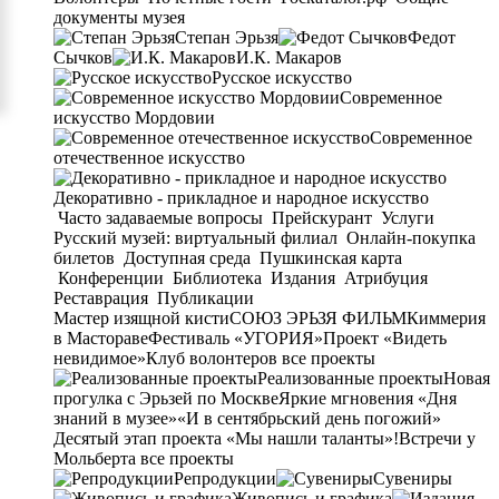
документы музея
Степан Эрьзя
Федот
Сычков
И.К. Макаров
Русское искусство
Современное
искусство Мордовии
Современное
отечественное искусство
Декоративно - прикладное и народное искусство
Часто задаваемые вопросы
Прейскурант
Услуги
Русский музей: виртуальный филиал
Онлайн-покупка
билетов
Доступная среда
Пушкинская карта
Конференции
Библиотека
Издания
Атрибуция
Реставрация
Публикации
Мастер изящной кисти
СОЮЗ ЭРЬЗЯ ФИЛЬМ
Киммерия
в Мастораве
Фестиваль «УГОРИЯ»
Проект «Видеть
невидимое»
Клуб волонтеров
все проекты
Реализованные проекты
Новая
прогулка с Эрьзей по Москве
Яркие мгновения «Дня
знаний в музее»
«И в сентябрьский день погожий»
Десятый этап проекта «Мы нашли таланты»!
Встречи у
Мольберта
все проекты
Репродукции
Сувениры
Живопись и графика