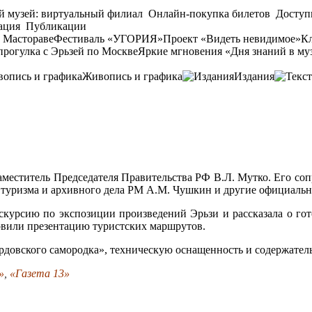
й музей: виртуальный филиал
Онлайн-покупка билетов
Доступ
ация
Публикации
 Мастораве
Фестиваль «УГОРИЯ»
Проект «Видеть невидимое»
Кл
прогулка с Эрьзей по Москве
Яркие мгновения «Дня знаний в му
Живопись и графика
Издания
аместитель Председателя Правительства РФ В.Л. Мутко. Его соп
туризма и архивного дела РМ А.М. Чушкин и другие официальн
курсию по экспозиции произведений Эрьзи и рассказала о гото
овили презентацию туристских маршрутов.
рдовского самородка», техническую оснащенность и содержате
»
,
«Газета 13»