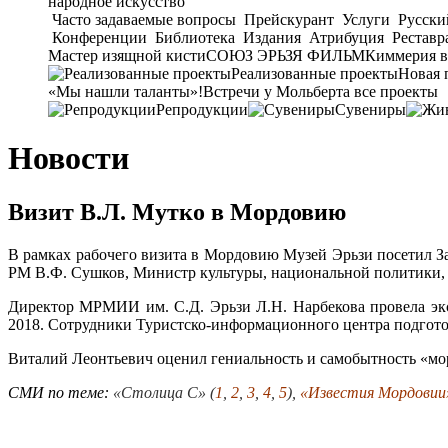
народное искусство
Часто задаваемые вопросы
Прейскурант
Услуги
Русски
Конференции
Библиотека
Издания
Атрибуция
Реставр
Мастер изящной кисти
СОЮЗ ЭРЬЗЯ ФИЛЬМ
Киммерия в
Реализованные проекты
Новая 
«Мы нашли таланты»!
Встречи у Мольберта
все проекты
Репродукции
Сувениры
Новости
Визит В.Л. Мутко в Мордовию
В рамках рабочего визита в Мордовию Музей Эрьзи посетил З
РМ В.Ф. Сушков, Министр культуры, национальной политики, 
Директор МРМИИ им. С.Д. Эрьзи Л.Н. Нарбекова провела экс
2018. Сотрудники Туристско-информационного центра подгот
Виталий Леонтьевич оценил гениальность и самобытность «мо
СМИ по теме:
«Столица С» (
1
,
2
,
3
,
4
,
5
),
«Известия Мордовии