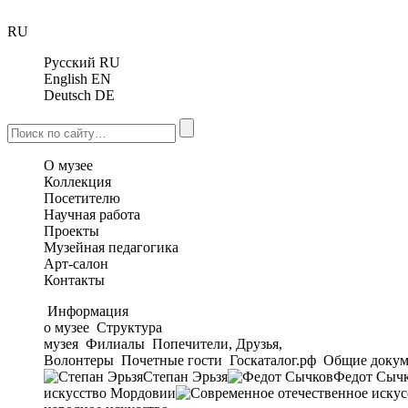
RU
Русский
RU
English
EN
Deutsch
DE
О музее
Коллекция
Посетителю
Научная работа
Проекты
Музейная педагогика
Арт-салон
Контакты
Информация
о музее
Структура
музея
Филиалы
Попечители, Друзья,
Волонтеры
Почетные гости
Госкаталог.рф
Общие докум
Степан Эрьзя
Федот Сыч
искусство Мордовии