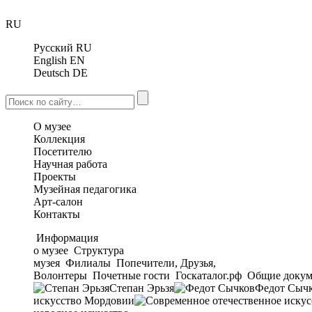
RU
Русский
RU
English
EN
Deutsch
DE
О музее
Коллекция
Посетителю
Научная работа
Проекты
Музейная педагогика
Арт-салон
Контакты
Информация
о музее
Структура
музея
Филиалы
Попечители, Друзья,
Волонтеры
Почетные гости
Госкаталог.рф
Общие докум
Степан Эрьзя
Федот Сыч
искусство Мордовии