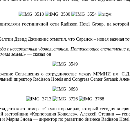
авителями гостиничной сети Radisson Hotel Group, на которо
 Балтии Дэвид Джэнкинс отметил, что Саранск – новая важная т
егда с невероятным удовольствием. Потрясающее впечатление пр
имная земля!»
— сказал он.
чение Соглашения о сотрудничестве между МРМИИ им. С.Д. Эр
ный директор Radisson Hotels and Congress Center Saransk Але
резидентского номера «Скульптор мира», который сегодня вперв
застройщик «Корпорация Кошелев», Алексей Стешин — генера
и и Мария Знова — директор по развитию бизнеса Radisson Hotel