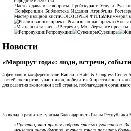
народное искусство
Часто задаваемые вопросы
Прейскурант
Услуги
Русски
Конференции
Библиотека
Издания
Атрибуция
Реставр
Мастер изящной кисти
СОЮЗ ЭРЬЗЯ ФИЛЬМ
Киммерия в
Реализованные проекты
Новая 
«Мы нашли таланты»!
Встречи у Мольберта
все проекты
Репродукции
Сувениры
Новости
«Маршрут года»: люди, встречи, событ
4 февраля в конференц-зале Radisson Hotel & Congress Cente
гостей, экспертов, участников, победителей престижного ко
для развития экономики всей страны, поблагодарил организато
За вклад в развитие туризма Благодарность Главы Республик
«
Приятно, что премия собрала столько участников. З
меняется очень быстро, турист хочет получить больш