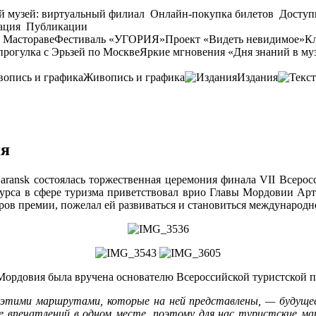
й музей: виртуальный филиал
Онлайн-покупка билетов
Доступ
ация
Публикации
 Мастораве
Фестиваль «УГОРИЯ»
Проект «Видеть невидимое»
Кл
прогулка с Эрьзей по Москве
Яркие мгновения «Дня знаний в му
Живопись и графика
Издания
ия
r Saransk состоялась торжественная церемония финала VII Всер
нкурса в сфере туризма приветствовал врио Главы Мордовии Арт
ров премии, пожелал ей развиваться и становиться международн
и Мордовия была вручена основателю Всероссийской туристской
а этими маршрутами, которые на ней представлены, — будущ
е впечатлений в одном месте, поэтому для нас туристские м