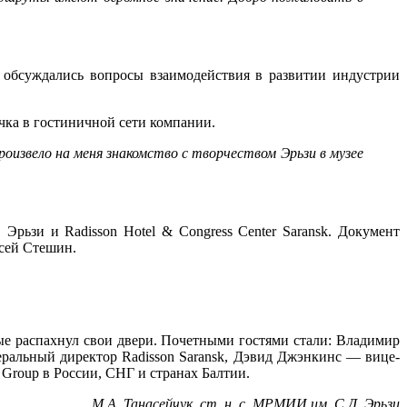
й обсуждались вопросы взаимодействия в развитии индустрии
очка в гостиничной сети компании.
оизвело на меня знакомство с творчеством Эрьзи в музее
ьзи и Radisson Hotel & Congress Center Saransk. Документ
ксей Стешин.
ые распахнул свои двери. Почетными гостями стали: Владимир
льный директор Radisson Saransk, Дэвид Джэнкинс — вице-
 Group в России, СНГ и странах Балтии.
М.А. Танасейчук, ст. н. с. МРМИИ им. С.Д. Эрьзи