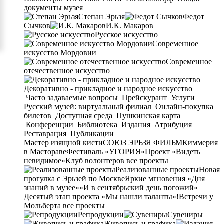
документы музея
Степан Эрьзя
Федот
Сычков
И.К. Макаров
Русское искусство
Современное
искусство Мордовии
Современное
отечественное искусство
Декоративно - прикладное и народное искусство
Часто задаваемые вопросы
Прейскурант
Услуги
Русский музей: виртуальный филиал
Онлайн-покупка
билетов
Доступная среда
Пушкинская карта
Конференции
Библиотека
Издания
Атрибуция
Реставрация
Публикации
Мастер изящной кисти
СОЮЗ ЭРЬЗЯ ФИЛЬМ
Киммерия
в Мастораве
Фестиваль «УГОРИЯ»
Проект «Видеть
невидимое»
Клуб волонтеров
все проекты
Реализованные проекты
Новая
прогулка с Эрьзей по Москве
Яркие мгновения «Дня
знаний в музее»
«И в сентябрьский день погожий»
Десятый этап проекта «Мы нашли таланты»!
Встречи у
Мольберта
все проекты
Репродукции
Сувениры
Живопись и графика