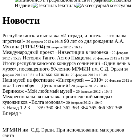
Издания
Текстиль
Аксессуары
Новости
Республиканская выставка «И отрада, и потеха – это наша
игротека!»
90 лет со дня рождения А.А.
20 февраля 2012 в 16:15
Мухина (1919-1994)
20 февраля 2012 в 16:12
Международный проект «Инвестиции в человека»
20 февраля
История Танго. Астор Пьяцолла
2012 в 15:22
20 февраля 2012 в 12:20
Итоги республиканского конкурса сочинений «Один день в
музее», посвященного 50-летию МРМИИ им. С.Д. Эрьзи
20
«Только кошки»
февраля 2012 в 10:51
20 февраля 2012 в 10:49
Наш музей на фестивале «Интермузей — 2010»
20 февраля 2012 в
1 сентября — День знаний!
10:47
20 февраля 2012 в 10:46
Вернисаж «Мой любимый музей»
20 февраля 2012 в 10:43
Межрегиональная выставка произведений молодых
художников «Волга молодая»
20 февраля 2012 в 10:40
< Назад
1
2
3
…
359
360
361
362
363
364
365
366
367
368
Вперёд >
МРМИИ им. С.Д. Эрьзи. При использовании материалов
сайта