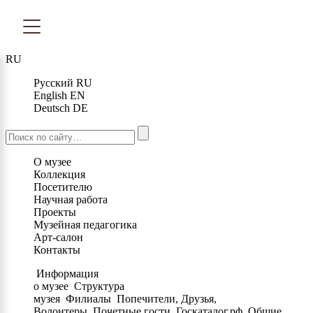
RU
Русский
RU
English
EN
Deutsch
DE
О музее
Коллекция
Посетителю
Научная работа
Проекты
Музейная педагогика
Арт-салон
Контакты
Информация
о музее
Структура
музея
Филиалы
Попечители, Друзья,
Волонтеры
Почетные гости
Госкаталог.рф
Общие