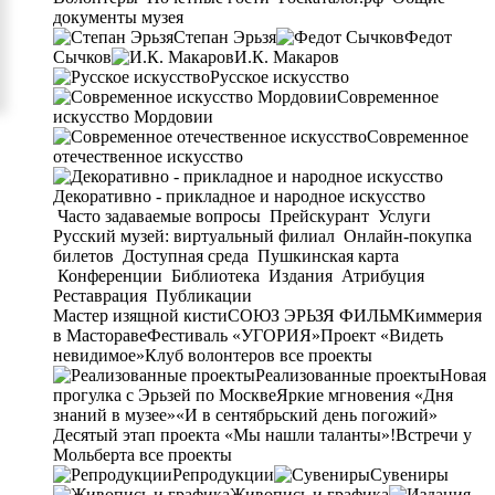
документы музея
Степан Эрьзя
Федот
Сычков
И.К. Макаров
Русское искусство
Современное
искусство Мордовии
Современное
отечественное искусство
Декоративно - прикладное и народное искусство
Часто задаваемые вопросы
Прейскурант
Услуги
Русский музей: виртуальный филиал
Онлайн-покупка
билетов
Доступная среда
Пушкинская карта
Конференции
Библиотека
Издания
Атрибуция
Реставрация
Публикации
Мастер изящной кисти
СОЮЗ ЭРЬЗЯ ФИЛЬМ
Киммерия
в Мастораве
Фестиваль «УГОРИЯ»
Проект «Видеть
невидимое»
Клуб волонтеров
все проекты
Реализованные проекты
Новая
прогулка с Эрьзей по Москве
Яркие мгновения «Дня
знаний в музее»
«И в сентябрьский день погожий»
Десятый этап проекта «Мы нашли таланты»!
Встречи у
Мольберта
все проекты
Репродукции
Сувениры
Живопись и графика