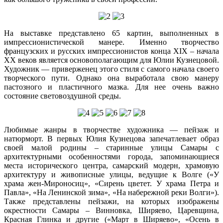
На выставке представлено 65 картин, выполненных в
импрессионистической манере. Именно творчество
французских и русских импрессионистов конца XIX – начала
ХХ веков является основополагающим для Юлии Кузнецовой.
Художник — приверженец этого стиля с самого начала своего
творческого пути. Однако она выработала свою манеру
пастозного и пластичного мазка. Для нее очень важно
состояние световоздушной среды.
Любимые жанры в творчестве художника — пейзаж и
натюрморт. В первых Юлия Кузнецова запечатлевает образ
своей малой родины – старинные улицы Самары с
архитектурными особенностями города, запоминающиеся
места исторического центра, самарский модерн, храмовую
архитектуру и живописные улицы, ведущие к Волге («У
храма жен-Мироносиц», «Сирень цветет. У храма Петра и
Павла», «На Ленинской зима», «На набережной реки Волги»).
Также представлены пейзажи, на которых изображены
окрестности Самары – Винновка, Ширяево, Царевщина,
Красная Глинка и другие («Март в Ширяево», «Осень в