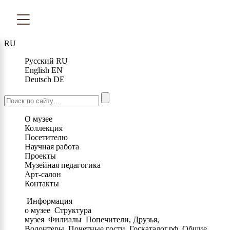
RU
Русский
RU
English
EN
Deutsch
DE
О музее
Коллекция
Посетителю
Научная работа
Проекты
Музейная педагогика
Арт-салон
Контакты
Информация
о музее
Структура
музея
Филиалы
Попечители, Друзья,
Волонтеры
Почетные гости
Госкаталог.рф
Общие