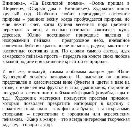
Винновке», «На Бахиловой поляне», «Осень пришла в
Ширяево», «Старый дом в Винновке»). Художник пишет
круглый год. Особенно любит переходящее состояние
природы – раннюю весну, когда пробуждается природа, но
еще лежит снег, когда буйная весенняя пора цветения
переходит в лето, а осенью начинают золотиться купы
деревьев. Юлию восхищают природные явления в
изображении пейзажа – предгрозовое небо, внезапное
солнечное буйство красок после ненастья, радуга, закатные и
рассветные состояния дня. По словам самого автора, идея
самарского пейзажа проста – передать на холсте свою любовь
к малой родине и восхищение красотой ее природы.
И всё же, пожалуй, самым любимым жанром для Юлии
Кузнецовой остаётся натюрморт. На выставке он широко
представлен в классическом виде (букеты и цветы в вазе на
столе, с включением фруктов и ягод, драпировок, старинной
посуды) и в сочетании с пейзажной формой (клумбы, сады и
т.д.). Художник мастерски пользуется простым приемом,
который позволяет превратить натюрморт в картину с
сюжетом: то же окно – как фон для букета, а за открытыми
створками – перспектива с городским или деревенским
пейзажем. «Жанр в жанре – это всегда интересная творческая
задача», – говорит автор.