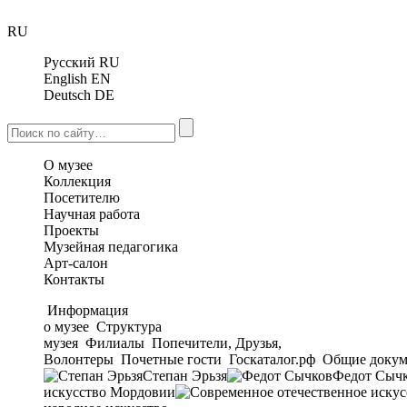
RU
Русский
RU
English
EN
Deutsch
DE
О музее
Коллекция
Посетителю
Научная работа
Проекты
Музейная педагогика
Арт-салон
Контакты
Информация
о музее
Структура
музея
Филиалы
Попечители, Друзья,
Волонтеры
Почетные гости
Госкаталог.рф
Общие докум
Степан Эрьзя
Федот Сыч
искусство Мордовии