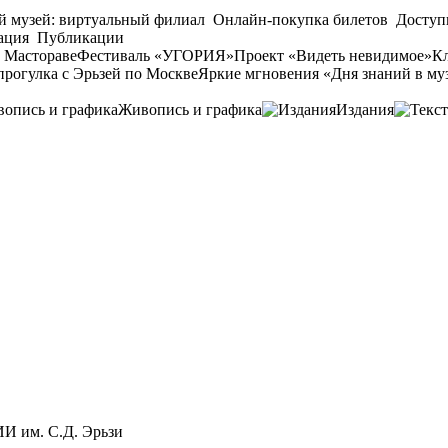
й музей: виртуальный филиал
Онлайн-покупка билетов
Доступ
ация
Публикации
 Мастораве
Фестиваль «УГОРИЯ»
Проект «Видеть невидимое»
Кл
прогулка с Эрьзей по Москве
Яркие мгновения «Дня знаний в му
Живопись и графика
Издания
 им. С.Д. Эрьзи