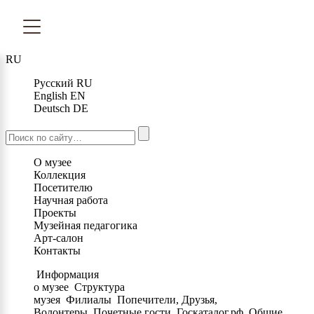
RU
Русский
RU
English
EN
Deutsch
DE
О музее
Коллекция
Посетителю
Научная работа
Проекты
Музейная педагогика
Арт-салон
Контакты
Информация
о музее
Структура
музея
Филиалы
Попечители, Друзья,
Волонтеры
Почетные гости
Госкаталог.рф
Общие