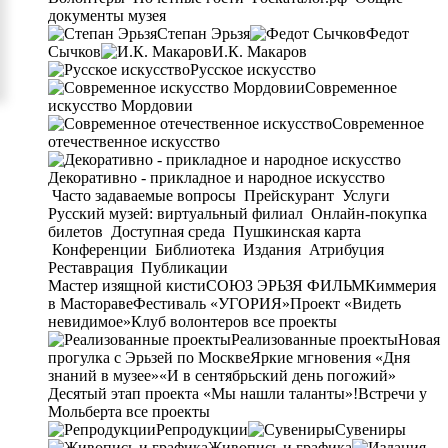
документы музея
Степан Эрьзя
Федот
Сычков
И.К. Макаров
Русское искусство
Современное
искусство Мордовии
Современное
отечественное искусство
Декоративно - прикладное и народное искусство
Часто задаваемые вопросы
Прейскурант
Услуги
Русский музей: виртуальный филиал
Онлайн-покупка
билетов
Доступная среда
Пушкинская карта
Конференции
Библиотека
Издания
Атрибуция
Реставрация
Публикации
Мастер изящной кисти
СОЮЗ ЭРЬЗЯ ФИЛЬМ
Киммерия
в Мастораве
Фестиваль «УГОРИЯ»
Проект «Видеть
невидимое»
Клуб волонтеров
все проекты
Реализованные проекты
Новая
прогулка с Эрьзей по Москве
Яркие мгновения «Дня
знаний в музее»
«И в сентябрьский день погожий»
Десятый этап проекта «Мы нашли таланты»!
Встречи у
Мольберта
все проекты
Репродукции
Сувениры
Живопись и графика