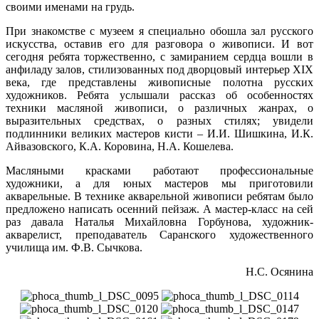
своими именами на грудь.
При знакомстве с музеем я специально обошла зал русского
искусства, оставив его для разговора о живописи. И вот
сегодня ребята торжественно, с замиранием сердца вошли в
анфиладу залов, стилизованных под дворцовый интерьер XIX
века, где представлены живописные полотна русских
художников. Ребята услышали рассказ об особенностях
техники масляной живописи, о различных жанрах, о
выразительных средствах, о разных стилях; увидели
подлинники великих мастеров кисти – И.И. Шишкина, И.К.
Айвазовского, К.А. Коровина, Н.А. Кошелева.
Масляными красками работают профессиональные
художники, а для юных мастеров мы приготовили
акварельные. В технике акварельной живописи ребятам было
предложено написать осенний пейзаж. А мастер-класс на сей
раз давала Наталья Михайловна Горбунова, художник-
акварелист, преподаватель Саранского художественного
училища им. Ф.В. Сычкова.
Н.С. Осянина