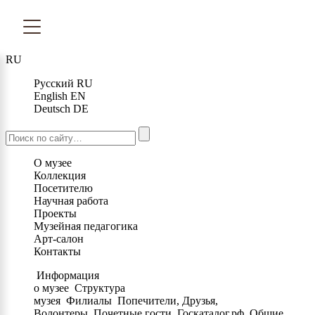
RU
Русский
RU
English
EN
Deutsch
DE
О музее
Коллекция
Посетителю
Научная работа
Проекты
Музейная педагогика
Арт-салон
Контакты
Информация
о музее
Структура
музея
Филиалы
Попечители, Друзья,
Волонтеры
Почетные гости
Госкаталог.рф
Общие