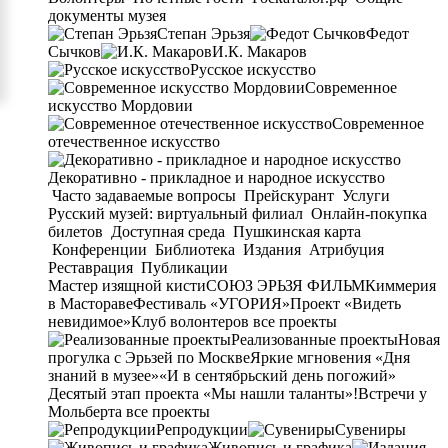
документы музея
Степан Эрьзя
Федот
Сычков
И.К. Макаров
Русское искусство
Современное
искусство Мордовии
Современное
отечественное искусство
Декоративно - прикладное и народное искусство
Часто задаваемые вопросы
Прейскурант
Услуги
Русский музей: виртуальный филиал
Онлайн-покупка
билетов
Доступная среда
Пушкинская карта
Конференции
Библиотека
Издания
Атрибуция
Реставрация
Публикации
Мастер изящной кисти
СОЮЗ ЭРЬЗЯ ФИЛЬМ
Киммерия
в Мастораве
Фестиваль «УГОРИЯ»
Проект «Видеть
невидимое»
Клуб волонтеров
все проекты
Реализованные проекты
Новая
прогулка с Эрьзей по Москве
Яркие мгновения «Дня
знаний в музее»
«И в сентябрьский день погожий»
Десятый этап проекта «Мы нашли таланты»!
Встречи у
Мольберта
все проекты
Репродукции
Сувениры
Живопись и графика