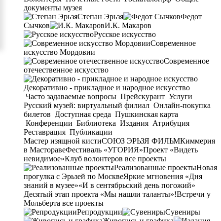
документы музея
Степан Эрьзя
Федот
Сычков
И.К. Макаров
Русское искусство
Современное
искусство Мордовии
Современное
отечественное искусство
Декоративно - прикладное и народное искусство
Часто задаваемые вопросы
Прейскурант
Услуги
Русский музей: виртуальный филиал
Онлайн-покупка
билетов
Доступная среда
Пушкинская карта
Конференции
Библиотека
Издания
Атрибуция
Реставрация
Публикации
Мастер изящной кисти
СОЮЗ ЭРЬЗЯ ФИЛЬМ
Киммерия
в Мастораве
Фестиваль «УГОРИЯ»
Проект «Видеть
невидимое»
Клуб волонтеров
все проекты
Реализованные проекты
Новая
прогулка с Эрьзей по Москве
Яркие мгновения «Дня
знаний в музее»
«И в сентябрьский день погожий»
Десятый этап проекта «Мы нашли таланты»!
Встречи у
Мольберта
все проекты
Репродукции
Сувениры
Живопись и графика