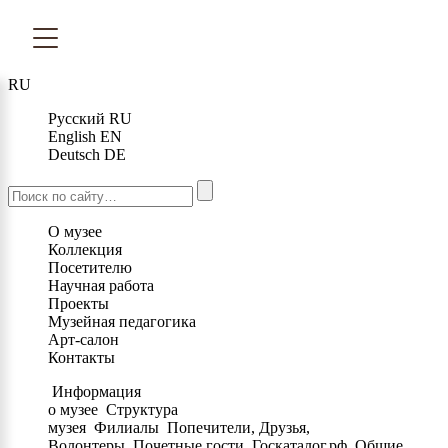
RU
Русский
RU
English
EN
Deutsch
DE
О музее
Коллекция
Посетителю
Научная работа
Проекты
Музейная педагогика
Арт-салон
Контакты
Информация
о музее
Структура
музея
Филиалы
Попечители, Друзья,
Волонтеры
Почетные гости
Госкаталог.рф
Общие