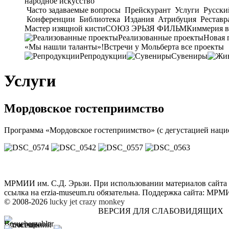
народное искусство
Часто задаваемые вопросы
Прейскурант
Услуги
Русски
Конференции
Библиотека
Издания
Атрибуция
Реставр
Мастер изящной кисти
СОЮЗ ЭРЬЗЯ ФИЛЬМ
Киммерия в
Реализованные проекты
Новая 
«Мы нашли таланты»!
Встречи у Мольберта
все проекты
Репродукции
Сувениры
Услуги
Мордовское гостеприимство
Программа «Мордовское гостеприимство» (с дегустацией нацио
МРМИИ им. С.Д. Эрьзи. При использовании материалов сайта
ссылка на
erzia-museum.ru
обязательна. Поддержка сайта:
МРМИИ
© 2008-2026
lucky jet
crazy monkey
ВЕРСИЯ ДЛЯ СЛАБОВИДЯЩИХ