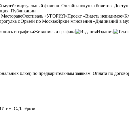
й музей: виртуальный филиал
Онлайн-покупка билетов
Доступ
ация
Публикации
 Мастораве
Фестиваль «УГОРИЯ»
Проект «Видеть невидимое»
Кл
прогулка с Эрьзей по Москве
Яркие мгновения «Дня знаний в му
Живопись и графика
Издания
нальных блюд) по предварительным заявкам. Оплата по договор
 им. С.Д. Эрьзи