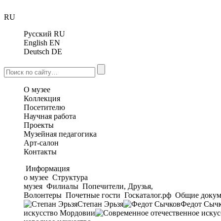
RU
Русский
RU
English
EN
Deutsch
DE
О музее
Коллекция
Посетителю
Научная работа
Проекты
Музейная педагогика
Арт-салон
Контакты
Информация
о музее
Структура
музея
Филиалы
Попечители, Друзья,
Волонтеры
Почетные гости
Госкаталог.рф
Общие докум
Степан Эрьзя
Федот Сыч
искусство Мордовии