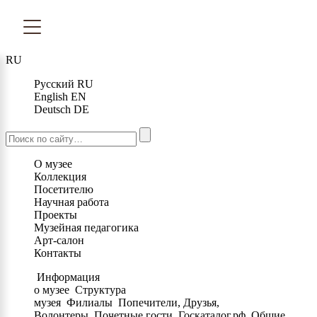
RU
Русский
RU
English
EN
Deutsch
DE
О музее
Коллекция
Посетителю
Научная работа
Проекты
Музейная педагогика
Арт-салон
Контакты
Информация
о музее
Структура
музея
Филиалы
Попечители, Друзья,
Волонтеры
Почетные гости
Госкаталог.рф
Общие