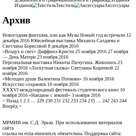
Издания
Текстиль
Аксессуары
Архив
Новогодняя фантазия, или как Музы Новый год встречали
12
декабря 2016
Юбилейная выставка Михаила Салдаева и
Светланы Борисовой
8 декабря 2016
«Воздух и свет» Диффинэ-Кристи
25 ноября 2016
27 ноября
— День Матери
23 ноября 2016
Персональная выставка Никиты Пичугина. Живопись
23
ноября 2016
«Лоскутная сказка» Светланы Киреевой
22
ноября 2016
«Мелодии души Валентина Попкова»
16 ноября 2016
Искусство сохранять
10 ноября 2016
XXXVI международный фестиваль студенческого кино
10
ноября 2016
«Наедине с землей»
3 ноября 2016
< Назад
1
2
3
…
229
230
231
232
233
234
235
…
242
243
244
Вперёд >
МРМИИ им. С.Д. Эрьзи. При использовании материалов
сайта
ссылка на
erzia-museum.ru
обязательна. Поддержка сайта: