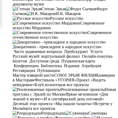
документы музея
Степан Эрьзя
Федот
Сычков
И.К. Макаров
Русское искусство
Современное
искусство Мордовии
Современное
отечественное искусство
Декоративно - прикладное и народное искусство
Часто задаваемые вопросы
Прейскурант
Услуги
Русский музей: виртуальный филиал
Онлайн-покупка
билетов
Доступная среда
Пушкинская карта
Конференции
Библиотека
Издания
Атрибуция
Реставрация
Публикации
Мастер изящной кисти
СОЮЗ ЭРЬЗЯ ФИЛЬМ
Киммерия
в Мастораве
Фестиваль «УГОРИЯ»
Проект «Видеть
невидимое»
Клуб волонтеров
все проекты
Реализованные проекты
Новая
прогулка с Эрьзей по Москве
Яркие мгновения «Дня
знаний в музее»
«И в сентябрьский день погожий»
Десятый этап проекта «Мы нашли таланты»!
Встречи у
Мольберта
все проекты
Репродукции
Сувениры
Живопись и графика