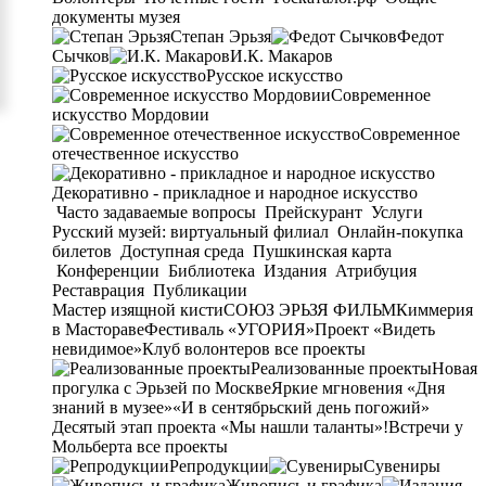
документы музея
Степан Эрьзя
Федот
Сычков
И.К. Макаров
Русское искусство
Современное
искусство Мордовии
Современное
отечественное искусство
Декоративно - прикладное и народное искусство
Часто задаваемые вопросы
Прейскурант
Услуги
Русский музей: виртуальный филиал
Онлайн-покупка
билетов
Доступная среда
Пушкинская карта
Конференции
Библиотека
Издания
Атрибуция
Реставрация
Публикации
Мастер изящной кисти
СОЮЗ ЭРЬЗЯ ФИЛЬМ
Киммерия
в Мастораве
Фестиваль «УГОРИЯ»
Проект «Видеть
невидимое»
Клуб волонтеров
все проекты
Реализованные проекты
Новая
прогулка с Эрьзей по Москве
Яркие мгновения «Дня
знаний в музее»
«И в сентябрьский день погожий»
Десятый этап проекта «Мы нашли таланты»!
Встречи у
Мольберта
все проекты
Репродукции
Сувениры
Живопись и графика