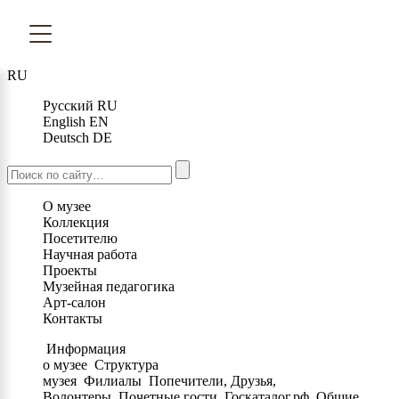
RU
Русский
RU
English
EN
Deutsch
DE
О музее
Коллекция
Посетителю
Научная работа
Проекты
Музейная педагогика
Арт-салон
Контакты
Информация
о музее
Структура
музея
Филиалы
Попечители, Друзья,
Волонтеры
Почетные гости
Госкаталог.рф
Общие