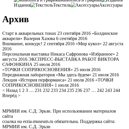
Издания
Текстиль
Аксессуары
Архив
Старт в акварельных тонах
23 сентября 2016
«Болдинские
акварели» Валерия Хазова
6 сентября 2016
Внимание, конкурс!
2 сентября 2016
«Мир кукол»
22 августа
2016
Персональная выставка Никаса Сафронова «Избранное»
2
августа 2016
ЭКСПРЕСС-ВЫСТАВКА РАБОТ ВИКТОРА
САФОНКИНА
25 июля 2016
«ТОЧКИ СОПРИКОСНОВЕНИЯ»
25 июля 2016
Передвижная лаборатория «Мы здесь будем»
21 июля 2016
Лекция «История перформанса»
21 июля 2016
«ТОЧКИ
СОПРИКОСНОВЕНИЯ»
1 июля 2016
< Назад
1
2
3
…
231
232
233
234
235
236
237
…
242
243
244
Вперёд >
МРМИИ им. С.Д. Эрьзи. При использовании материалов
сайта
ссылка на
erzia-museum.ru
обязательна. Поддержка сайта:
МРМИИ им. С.Д. Эрьзи