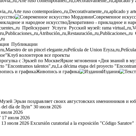
,,ru,Arte ruso contemporáneo,,ru,Decorativamente,,ru,aplicado y arte p
кусство
Современное искус
Декоративно - прикладное и нар
cuentes,,ru
Прейскурант
Услуги
Русский музей: rama virtual,,ru,Ven
,ru,Publicaciones,,ru,Atribución,,ru,Restauración,,ru,Publicaciones,,ru
,ru
ация
Публикации
,ru,Maestro de un pincel elegante,ru
Película de Union Eryza,ru,Películ
мое”
Клуб волонтеров
все проекты
прогулка с Эрьзей по Москве
Яркие мгновения «Дня знаний в му
to "Encontramos talentos",ru,La décima etapa del proyecto "Encontram
Живопись и графика
Издания
Музей Эрьзи поздравляет своих августовских именинников и ю
del día de Ilyin”
30 июля 2026
 июля 2026
”
17 июля 2026
13 июля 2026
Excursión curatorial a la exposición "Código Saratov"