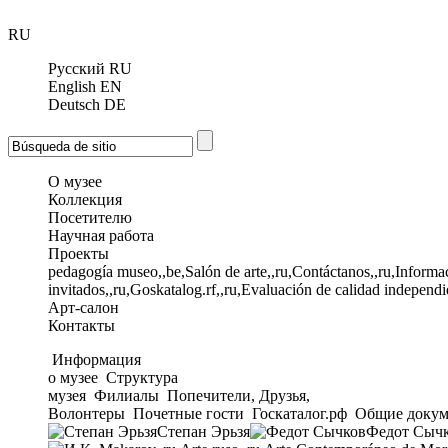
RU
Русский
RU
English
EN
Deutsch
DE
О музее
Коллекция
Посетителю
Научная работа
Проекты
pedagogía museo,,be,Salón de arte,,ru,Contáctanos,,ru,Informac
invitados,,ru,Goskatalog.rf,,ru,Evaluación de calidad independi
Арт-салон
Контакты
Информация
о музее
Структура
музея
Филиалы
Попечители, Друзья,
Волонтеры
Почетные гости
Госкаталог.рф
Общие докум
Степан Эрьзя
Федот Сыч