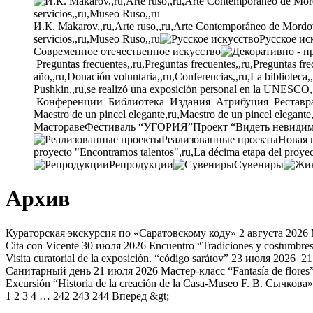
И.К. Makarov,,ru,Arte ruso,,ru,Arte Contemporáneo de Mordovia
servicios,,ru,Museo Ruso,,ru
Русское ис
Современное отечественное искусство
Preguntas frecuentes,,ru,Preguntas frecuentes,,ru,Preguntas fre
año,,ru,Donación voluntaria,,ru,Conferencias,,ru,La biblioteca,
Pushkin,,ru,se realizó una exposición personal en la UNESCO,
Конференции
Библиотека
Издания
Атрибуция
Реставр
Maestro de un pincel elegante,ru,Maestro de un pincel elegante
Мастораве
Фестиваль “УГОРИЯ”
Проект “Видеть невиди
Реализованные проекты
Новая 
proyecto "Encontramos talentos",ru,La décima etapa del proyec
Репродукции
Сувениры
Архив
Кураторская экскурсия по «Саратовскому коду»
2 августа 2026
Cita con Vicente
30 июля 2026
Encuentro “Tradiciones y costumbres 
Visita curatorial de la exposición. “código sarátov”
23 июля 2026
21
Санитарный день
21 июля 2026
Мастер-класс “Fantasía de flores
Excursión “Historia de la creación de la Casa-Museo F. В. Сычкова»
1
2
3
4
…
242
243
244
Вперёд &gt;