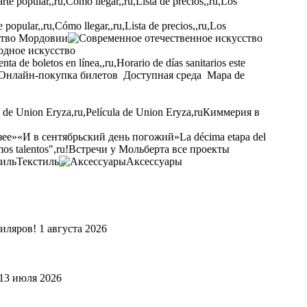
opular,,ru,Cómo llegar,,ru,Lista de precios,,ru,Los
ство Мордовии
одное искусство
ta de boletos en línea,,ru,Horario de días sanitarios este
Онлайн-покупка билетов
Доступная среда
Mapa de
a de Union Eryza,ru,Película de Union Eryza,ru
Киммерия в
зее»
«И в сентябрьский день погожий»
La décima etapa del
os talentos",ru!
Встречи у Мольберта
все проекты
Текстиль
Аксессуары
биляров
!
1 августа 2026
13 июля 2026