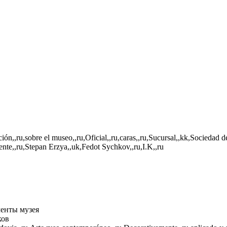
ión,,ru,sobre el museo,,ru,Oficial,,ru,caras,,ru,Sucursal,,kk,Sociedad 
ente,,ru,Stepan Erzya,,uk,Fedot Sychkov,,ru,I.K,,ru
енты музея
ков