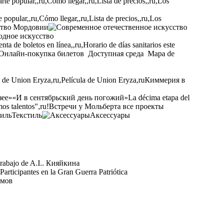
opular,,ru,Cómo llegar,,ru,Lista de precios,,ru,Los
ство Мордовии
одное искусство
ta de boletos en línea,,ru,Horario de días sanitarios este
Онлайн-покупка билетов
Доступная среда
Mapa de
a de Union Eryza,ru,Película de Union Eryza,ru
Киммерия в
зее»
«И в сентябрьский день погожий»
La décima etapa del
os talentos",ru!
Встречи у Мольберта
все проекты
Текстиль
Аксессуары
rabajo de A.I.. Кияйкина
 Participantes en la Gran Guerra Patriótica
умов