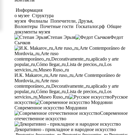
Информация
о музее
Структура
музея
Филиалы
Попечители, Друзья,
Волонтеры
Почетные гости
Госкаталог.рф
Общие
документы музея
Степан Эрьзя
Федот
Сычков
И.К. Makarov,,ru,Arte ruso,,ru,Arte Contemporáneo de
Mordovia,,ru,Arte ruso
contemporáneo,,ru,Decorativamente,,ru,aplicado y arte
popular,,ru,Cómo llegar,,ru,Lista de precios,,ru,Los
servicios,,ru,Museo Ruso,,ru
Русское
искусство
Современное искусство Мордовии
Современное
отечественное искусство
Декоративно - прикладное и народное искусство
Preguntas frecuentes,,ru,Preguntas frecuentes,,ru,Preguntas