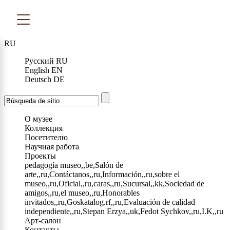
RU
Русский
RU
English
EN
Deutsch
DE
О музее
Коллекция
Посетителю
Научная работа
Проекты
pedagogía museo,,be,Salón de
arte,,ru,Contáctanos,,ru,Información,,ru,sobre el
museo,,ru,Oficial,,ru,caras,,ru,Sucursal,,kk,Sociedad de
amigos,,ru,el museo,,ru,Honorables
invitados,,ru,Goskatalog.rf,,ru,Evaluación de calidad
independiente,,ru,Stepan Erzya,,uk,Fedot Sychkov,,ru,I.K,,ru
Арт-салон
Контакты