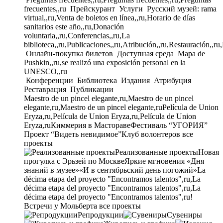
frecuentes,,ru
Прейскурант
Услуги
Русский музей: rama
virtual,,ru,Venta de boletos en línea,,ru,Horario de días
sanitarios este año,,ru,Donación
voluntaria,,ru,Conferencias,,ru,La
biblioteca,,ru,Publicaciones,,ru,Atribución,,ru,Restauración,,ru
Онлайн-покупка билетов
Доступная среда
Mapa de
Pushkin,,ru,se realizó una exposición personal en la
UNESCO,,ru
Конференции
Библиотека
Издания
Атрибуция
Реставрация
Публикации
Maestro de un pincel elegante,ru,Maestro de un pincel
elegante,ru,Maestro de un pincel elegante,ru
Película de Union
Eryza,ru,Película de Union Eryza,ru,Película de Union
Eryza,ru
Киммерия в Мастораве
Фестиваль “УГОРИЯ”
Проект “Видеть невидимое”
Клуб волонтеров
все
проекты
Реализованные проекты
Новая
прогулка с Эрьзей по Москве
Яркие мгновения «Дня
знаний в музее»
«И в сентябрьский день погожий»
La
décima etapa del proyecto "Encontramos talentos",ru,La
décima etapa del proyecto "Encontramos talentos",ru,La
décima etapa del proyecto "Encontramos talentos",ru!
Встречи у Мольберта
все проекты
Репродукции
Сувениры