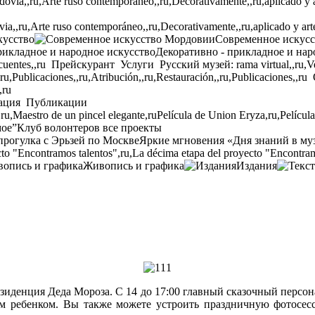
,,ru,Arte ruso contemporáneo,,ru,Decorativamente,,ru,aplicado y arte p
кусство
Современное искус
Декоративно - прикладное и нар
cuentes,,ru
Прейскурант
Услуги
Русский музей: rama virtual,,ru,Ven
,ru,Publicaciones,,ru,Atribución,,ru,Restauración,,ru,Publicaciones,,ru
,ru
ация
Публикации
,ru,Maestro de un pincel elegante,ru
Película de Union Eryza,ru,Películ
мое”
Клуб волонтеров
все проекты
прогулка с Эрьзей по Москве
Яркие мгновения «Дня знаний в му
to "Encontramos talentos",ru,La décima etapa del proyecto "Encontram
Живопись и графика
Издания
езиденция Деда Мороза. С 14 до 17:00 главный сказочный персо
им ребенком. Вы также можете устроить праздничную фотосес