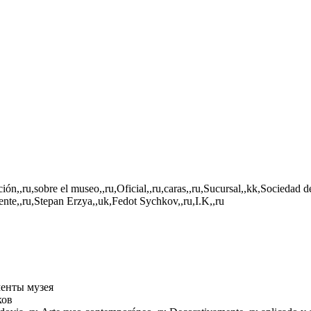
ión,,ru,sobre el museo,,ru,Oficial,,ru,caras,,ru,Sucursal,,kk,Sociedad 
ente,,ru,Stepan Erzya,,uk,Fedot Sychkov,,ru,I.K,,ru
енты музея
ков