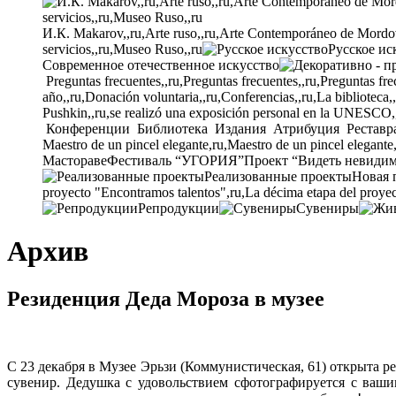
И.К. Makarov,,ru,Arte ruso,,ru,Arte Contemporáneo de Mordovia
servicios,,ru,Museo Ruso,,ru
Русское ис
Современное отечественное искусство
Preguntas frecuentes,,ru,Preguntas frecuentes,,ru,Preguntas fre
año,,ru,Donación voluntaria,,ru,Conferencias,,ru,La biblioteca,
Pushkin,,ru,se realizó una exposición personal en la UNESCO,
Конференции
Библиотека
Издания
Атрибуция
Реставр
Maestro de un pincel elegante,ru,Maestro de un pincel elegante
Мастораве
Фестиваль “УГОРИЯ”
Проект “Видеть невиди
Реализованные проекты
Новая 
proyecto "Encontramos talentos",ru,La décima etapa del proyec
Репродукции
Сувениры
Архив
Резиденция Деда Мороза в музее
С 23 декабря в Музее Эрьзи (Коммунистическая, 61) открыта р
сувенир. Дедушка с удовольствием сфотографируется с ваш