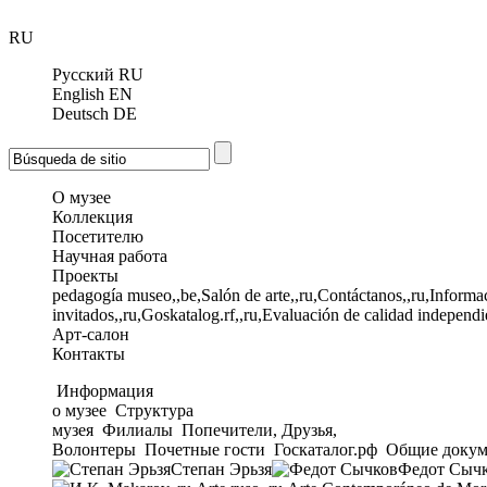
RU
Русский
RU
English
EN
Deutsch
DE
О музее
Коллекция
Посетителю
Научная работа
Проекты
pedagogía museo,,be,Salón de arte,,ru,Contáctanos,,ru,Informac
invitados,,ru,Goskatalog.rf,,ru,Evaluación de calidad independi
Арт-салон
Контакты
Информация
о музее
Структура
музея
Филиалы
Попечители, Друзья,
Волонтеры
Почетные гости
Госкаталог.рф
Общие докум
Степан Эрьзя
Федот Сыч