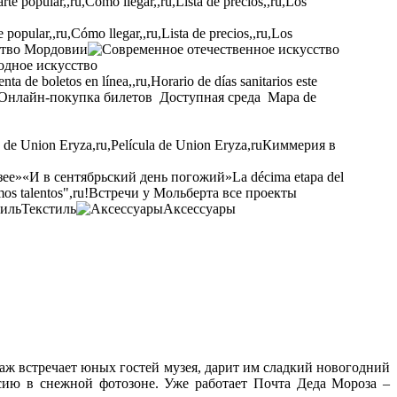
opular,,ru,Cómo llegar,,ru,Lista de precios,,ru,Los
ство Мордовии
одное искусство
ta de boletos en línea,,ru,Horario de días sanitarios este
Онлайн-покупка билетов
Доступная среда
Mapa de
a de Union Eryza,ru,Película de Union Eryza,ru
Киммерия в
зее»
«И в сентябрьский день погожий»
La décima etapa del
os talentos",ru!
Встречи у Мольберта
все проекты
Текстиль
Аксессуары
наж встречает юных гостей музея, дарит им сладкий новогодний
сию в снежной фотозоне. Уже работает Почта Деда Мороза –