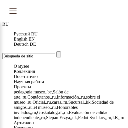
RU
Русский
RU
English
EN
Deutsch
DE
О музее
Коллекция
Посетителю
Научная работа
Проекты
pedagogía museo,,be,Salón de
arte,,ru,Contáctanos,,ru,Información,,ru,sobre el
museo,,ru,Oficial,,ru,caras,,ru,Sucursal,,kk,Sociedad de
amigos,,ru,el museo,,ru,Honorables
invitados,,ru,Goskatalog.rf,,ru,Evaluación de calidad
independiente,,ru,Stepan Erzya,,uk,Fedot Sychkov,,ru,I.K,,ru
Арт-салон
Контакты