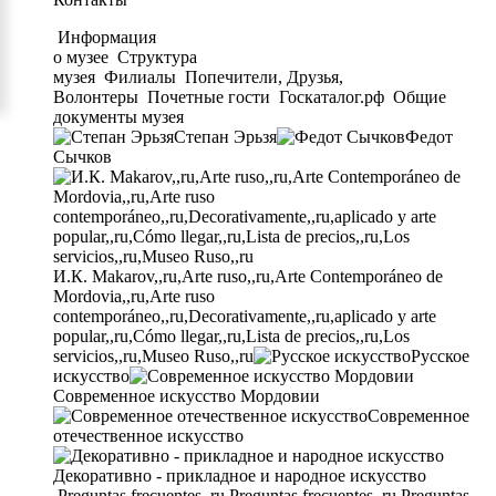
Информация
о музее
Структура
музея
Филиалы
Попечители, Друзья,
Волонтеры
Почетные гости
Госкаталог.рф
Общие
документы музея
Степан Эрьзя
Федот
Сычков
И.К. Makarov,,ru,Arte ruso,,ru,Arte Contemporáneo de
Mordovia,,ru,Arte ruso
contemporáneo,,ru,Decorativamente,,ru,aplicado y arte
popular,,ru,Cómo llegar,,ru,Lista de precios,,ru,Los
servicios,,ru,Museo Ruso,,ru
Русское
искусство
Современное искусство Мордовии
Современное
отечественное искусство
Декоративно - прикладное и народное искусство
Preguntas frecuentes,,ru,Preguntas frecuentes,,ru,Preguntas