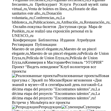
frecuentes,,ru
Прейскурант
Услуги
Русский музей: rama
virtual,,ru,Venta de boletos en línea,,ru,Horario de días
sanitarios este año,,ru,Donación
voluntaria,,ru,Conferencias,,ru,La
biblioteca,,ru,Publicaciones,,ru,Atribución,,ru,Restauración,,ru
Онлайн-покупка билетов
Доступная среда
Mapa de
Pushkin,,ru,se realizó una exposición personal en la
UNESCO,,ru
Конференции
Библиотека
Издания
Атрибуция
Реставрация
Публикации
Maestro de un pincel elegante,ru,Maestro de un pincel
elegante,ru,Maestro de un pincel elegante,ru
Película de Union
Eryza,ru,Película de Union Eryza,ru,Película de Union
Eryza,ru
Киммерия в Мастораве
Фестиваль “УГОРИЯ”
Проект “Видеть невидимое”
Клуб волонтеров
все
проекты
Реализованные проекты
Новая
прогулка с Эрьзей по Москве
Яркие мгновения «Дня
знаний в музее»
«И в сентябрьский день погожий»
La
décima etapa del proyecto "Encontramos talentos",ru,La
décima etapa del proyecto "Encontramos talentos",ru,La
décima etapa del proyecto "Encontramos talentos",ru!
Встречи у Мольберта
все проекты
Репродукции
Сувениры