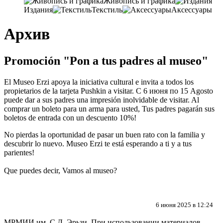
Живопись и графика
Издания
Текстиль
Аксессуары
Архив
Promoción "Pon a tus padres al museo"
El Museo Erzi apoya la iniciativa cultural e invita a todos los
propietarios de la tarjeta Pushkin a visitar. С 6 июня по 15 Agosto
puede dar a sus padres una impresión inolvidable de visitar. Al
comprar un boleto para un arma para usted, Tus padres pagarán sus
boletos de entrada con un descuento 10%!
No pierdas la oportunidad de pasar un buen rato con la familia y
descubrir lo nuevo. Museo Erzi te está esperando a ti y a tus
parientes!
Que puedes decir, Vamos al museo?
6 июня 2025 в 12:24
МРМИИ им. С.Д. Эрьзи. При использовании материалов