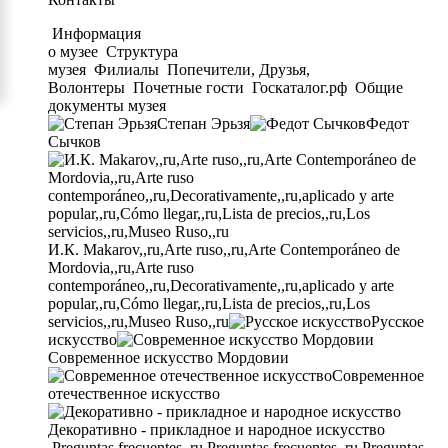
Информация
о музее
Структура
музея
Филиалы
Попечители, Друзья,
Волонтеры
Почетные гости
Госкаталог.рф
Общие
документы музея
Степан Эрьзя
Федот
Сычков
И.К. Makarov,,ru,Arte ruso,,ru,Arte Contemporáneo de
Mordovia,,ru,Arte ruso
contemporáneo,,ru,Decorativamente,,ru,aplicado y arte
popular,,ru,Cómo llegar,,ru,Lista de precios,,ru,Los
servicios,,ru,Museo Ruso,,ru
Русское
искусство
Современное искусство Мордовии
Современное
отечественное искусство
Декоративно - прикладное и народное искусство
Preguntas frecuentes,,ru,Preguntas frecuentes,,ru,Preguntas