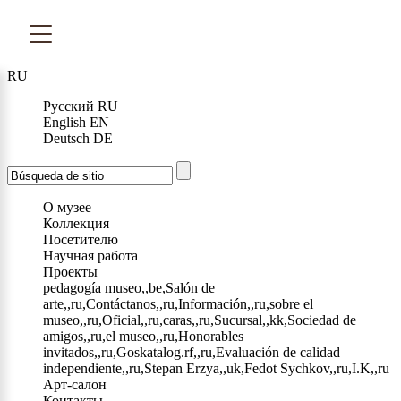
RU
Русский
RU
English
EN
Deutsch
DE
О музее
Коллекция
Посетителю
Научная работа
Проекты
pedagogía museo,,be,Salón de
arte,,ru,Contáctanos,,ru,Información,,ru,sobre el
museo,,ru,Oficial,,ru,caras,,ru,Sucursal,,kk,Sociedad de
amigos,,ru,el museo,,ru,Honorables
invitados,,ru,Goskatalog.rf,,ru,Evaluación de calidad
independiente,,ru,Stepan Erzya,,uk,Fedot Sychkov,,ru,I.K,,ru
Арт-салон
Контакты