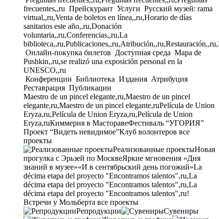
frecuentes,,ru
Прейскурант
Услуги
Русский музей: rama
virtual,,ru,Venta de boletos en línea,,ru,Horario de días
sanitarios este año,,ru,Donación
voluntaria,,ru,Conferencias,,ru,La
biblioteca,,ru,Publicaciones,,ru,Atribución,,ru,Restauración,,ru
Онлайн-покупка билетов
Доступная среда
Mapa de
Pushkin,,ru,se realizó una exposición personal en la
UNESCO,,ru
Конференции
Библиотека
Издания
Атрибуция
Реставрация
Публикации
Maestro de un pincel elegante,ru,Maestro de un pincel
elegante,ru,Maestro de un pincel elegante,ru
Película de Union
Eryza,ru,Película de Union Eryza,ru,Película de Union
Eryza,ru
Киммерия в Мастораве
Фестиваль “УГОРИЯ”
Проект “Видеть невидимое”
Клуб волонтеров
все
проекты
Реализованные проекты
Новая
прогулка с Эрьзей по Москве
Яркие мгновения «Дня
знаний в музее»
«И в сентябрьский день погожий»
La
décima etapa del proyecto "Encontramos talentos",ru,La
décima etapa del proyecto "Encontramos talentos",ru,La
décima etapa del proyecto "Encontramos talentos",ru!
Встречи у Мольберта
все проекты
Репродукции
Сувениры