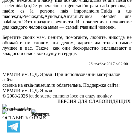
добро, нежность и ласку. Ella nos dio vida,ru,Esta es una fiesta de
la eternidad,ru,De generación en generación para cada persona, la
madre es la persona más importante,ru,Cuida a tus
madres,ru,Precios,mk,Ayuda,ru,Amar,ru,Nunca ofender una
palabra,ru! Это праздник вечности. Из поколения в поколение
для каждого человека мама — самый главный человек.
Берегите своих мам, цените, помогайте, любите, никогда не
обижайте ни словом, ни делом,
дарите им только самое
лучшее в вас
. Также, как они бескорыстно вкладывают в
каждого из нас свою душу и сердце.
26 ноября 2017 в 02:00
МРМИИ им. С.Д. Эрьзи. При использовании материалов
сайта
ссылка на
erzia-museum.ru
обязательна. Поддержка сайта:
МРМИИ им. С.Д. Эрьзи
© 2008-2026
jet de suerte,en,mono loco,en
crazy monkey
ВЕРСИЯ ДЛЯ СЛАБОВИДЯЩИХ
ОСТАВИТЬ ОТЗЫВ