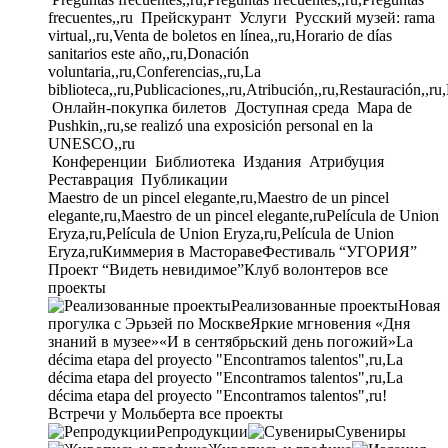
frecuentes,,ru
Прейскурант
Услуги
Русский музей: rama
virtual,,ru,Venta de boletos en línea,,ru,Horario de días
sanitarios este año,,ru,Donación
voluntaria,,ru,Conferencias,,ru,La
biblioteca,,ru,Publicaciones,,ru,Atribución,,ru,Restauración,,ru
Онлайн-покупка билетов
Доступная среда
Mapa de
Pushkin,,ru,se realizó una exposición personal en la
UNESCO,,ru
Конференции
Библиотека
Издания
Атрибуция
Реставрация
Публикации
Maestro de un pincel elegante,ru,Maestro de un pincel
elegante,ru,Maestro de un pincel elegante,ru
Película de Union
Eryza,ru,Película de Union Eryza,ru,Película de Union
Eryza,ru
Киммерия в Мастораве
Фестиваль “УГОРИЯ”
Проект “Видеть невидимое”
Клуб волонтеров
все
проекты
Реализованные проекты
Новая
прогулка с Эрьзей по Москве
Яркие мгновения «Дня
знаний в музее»
«И в сентябрьский день погожий»
La
décima etapa del proyecto "Encontramos talentos",ru,La
décima etapa del proyecto "Encontramos talentos",ru,La
décima etapa del proyecto "Encontramos talentos",ru!
Встречи у Мольберта
все проекты
Репродукции
Сувениры