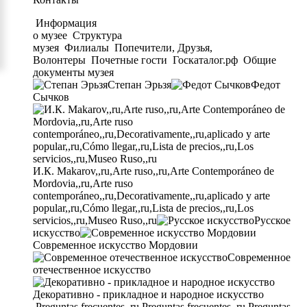
Информация
о музее
Структура
музея
Филиалы
Попечители, Друзья,
Волонтеры
Почетные гости
Госкаталог.рф
Общие
документы музея
Степан Эрьзя
Федот
Сычков
И.К. Makarov,,ru,Arte ruso,,ru,Arte Contemporáneo de
Mordovia,,ru,Arte ruso
contemporáneo,,ru,Decorativamente,,ru,aplicado y arte
popular,,ru,Cómo llegar,,ru,Lista de precios,,ru,Los
servicios,,ru,Museo Ruso,,ru
Русское
искусство
Современное искусство Мордовии
Современное
отечественное искусство
Декоративно - прикладное и народное искусство
Preguntas frecuentes,,ru,Preguntas frecuentes,,ru,Preguntas