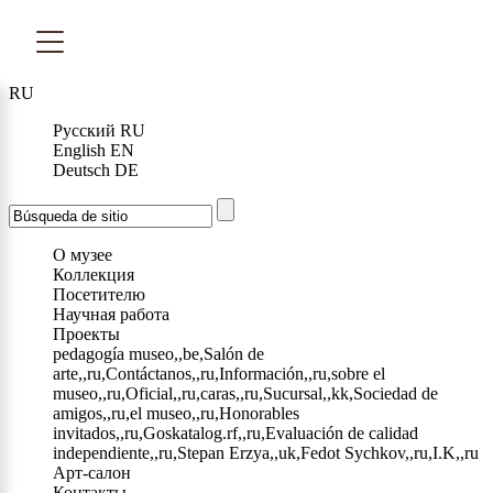
RU
Русский
RU
English
EN
Deutsch
DE
О музее
Коллекция
Посетителю
Научная работа
Проекты
pedagogía museo,,be,Salón de
arte,,ru,Contáctanos,,ru,Información,,ru,sobre el
museo,,ru,Oficial,,ru,caras,,ru,Sucursal,,kk,Sociedad de
amigos,,ru,el museo,,ru,Honorables
invitados,,ru,Goskatalog.rf,,ru,Evaluación de calidad
independiente,,ru,Stepan Erzya,,uk,Fedot Sychkov,,ru,I.K,,ru
Арт-салон
Контакты