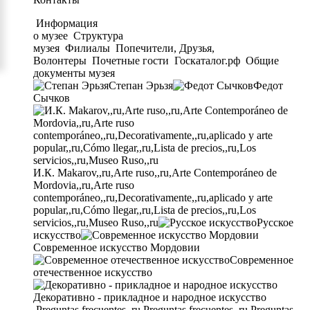
Информация
о музее
Структура
музея
Филиалы
Попечители, Друзья,
Волонтеры
Почетные гости
Госкаталог.рф
Общие
документы музея
Степан Эрьзя
Федот
Сычков
И.К. Makarov,,ru,Arte ruso,,ru,Arte Contemporáneo de
Mordovia,,ru,Arte ruso
contemporáneo,,ru,Decorativamente,,ru,aplicado y arte
popular,,ru,Cómo llegar,,ru,Lista de precios,,ru,Los
servicios,,ru,Museo Ruso,,ru
Русское
искусство
Современное искусство Мордовии
Современное
отечественное искусство
Декоративно - прикладное и народное искусство
Preguntas frecuentes,,ru,Preguntas frecuentes,,ru,Preguntas