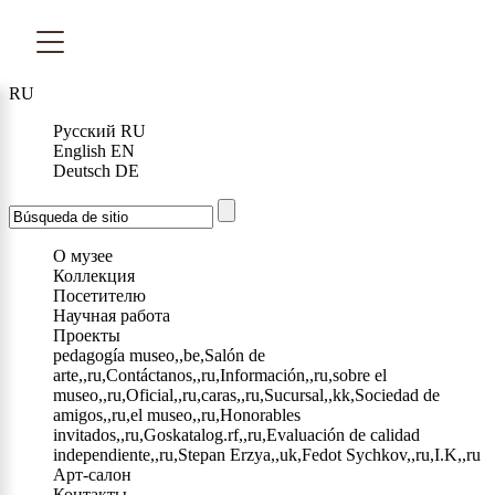
RU
Русский
RU
English
EN
Deutsch
DE
О музее
Коллекция
Посетителю
Научная работа
Проекты
pedagogía museo,,be,Salón de
arte,,ru,Contáctanos,,ru,Información,,ru,sobre el
museo,,ru,Oficial,,ru,caras,,ru,Sucursal,,kk,Sociedad de
amigos,,ru,el museo,,ru,Honorables
invitados,,ru,Goskatalog.rf,,ru,Evaluación de calidad
independiente,,ru,Stepan Erzya,,uk,Fedot Sychkov,,ru,I.K,,ru
Арт-салон
Контакты