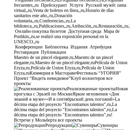
frecuentes,,ru
Прейскурант
Услуги
Русский музей: rama
virtual,,ru,Venta de boletos en línea,,ru,Horario de días
sanitarios este año,,ru,Donación
voluntaria,,ru,Conferencias,,ru,La
biblioteca,,ru,Publicaciones,,ru,Atribución,,ru,Restauración,,ru
Онлайн-покупка билетов
Доступная среда
Mapa de
Pushkin,,ru,se realizó una exposición personal en la
UNESCO,,ru
Конференции
Библиотека
Издания
Атрибуция
Реставрация
Публикации
Maestro de un pincel elegante,ru,Maestro de un pincel
elegante,ru,Maestro de un pincel elegante,ru
Película de Union
Eryza,ru,Película de Union Eryza,ru,Película de Union
Eryza,ru
Киммерия в Мастораве
Фестиваль “УГОРИЯ”
Проект “Видеть невидимое”
Клуб волонтеров
все
проекты
Реализованные проекты
Новая
прогулка с Эрьзей по Москве
Яркие мгновения «Дня
знаний в музее»
«И в сентябрьский день погожий»
La
décima etapa del proyecto "Encontramos talentos",ru,La
décima etapa del proyecto "Encontramos talentos",ru,La
décima etapa del proyecto "Encontramos talentos",ru!
Встречи у Мольберта
все проекты
Репродукции
Сувениры