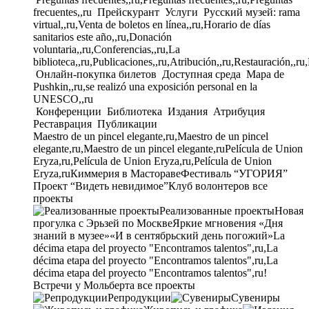
frecuentes,,ru
Прейскурант
Услуги
Русский музей: rama
virtual,,ru,Venta de boletos en línea,,ru,Horario de días
sanitarios este año,,ru,Donación
voluntaria,,ru,Conferencias,,ru,La
biblioteca,,ru,Publicaciones,,ru,Atribución,,ru,Restauración,,ru
Онлайн-покупка билетов
Доступная среда
Mapa de
Pushkin,,ru,se realizó una exposición personal en la
UNESCO,,ru
Конференции
Библиотека
Издания
Атрибуция
Реставрация
Публикации
Maestro de un pincel elegante,ru,Maestro de un pincel
elegante,ru,Maestro de un pincel elegante,ru
Película de Union
Eryza,ru,Película de Union Eryza,ru,Película de Union
Eryza,ru
Киммерия в Мастораве
Фестиваль “УГОРИЯ”
Проект “Видеть невидимое”
Клуб волонтеров
все
проекты
Реализованные проекты
Новая
прогулка с Эрьзей по Москве
Яркие мгновения «Дня
знаний в музее»
«И в сентябрьский день погожий»
La
décima etapa del proyecto "Encontramos talentos",ru,La
décima etapa del proyecto "Encontramos talentos",ru,La
décima etapa del proyecto "Encontramos talentos",ru!
Встречи у Мольберта
все проекты
Репродукции
Сувениры