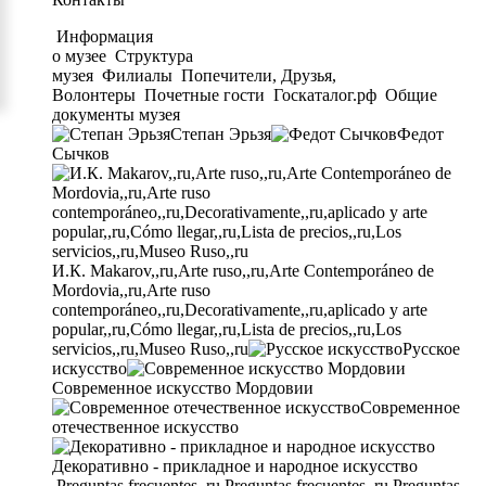
Информация
о музее
Структура
музея
Филиалы
Попечители, Друзья,
Волонтеры
Почетные гости
Госкаталог.рф
Общие
документы музея
Степан Эрьзя
Федот
Сычков
И.К. Makarov,,ru,Arte ruso,,ru,Arte Contemporáneo de
Mordovia,,ru,Arte ruso
contemporáneo,,ru,Decorativamente,,ru,aplicado y arte
popular,,ru,Cómo llegar,,ru,Lista de precios,,ru,Los
servicios,,ru,Museo Ruso,,ru
Русское
искусство
Современное искусство Мордовии
Современное
отечественное искусство
Декоративно - прикладное и народное искусство
Preguntas frecuentes,,ru,Preguntas frecuentes,,ru,Preguntas