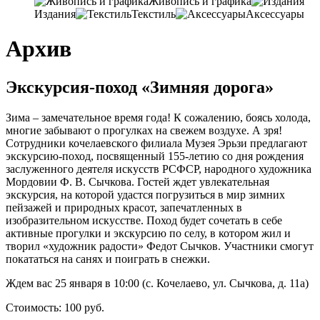
Живопись и графика
Издания
Текстиль
Аксессуары
Архив
Экскурсия-поход «Зимняя дорога»
Зима – замечательное время года
! К сожалению,
боясь холода
,
многие забывают о прогулках на свежем воздухе
.
А зря
!
Сотрудники кочелаевского филиала Музея Эрьзи предлагают
экскурсию-поход
,
посвященный 155-летию со дня рождения
заслуженного деятеля искусств РСФСР
,
народного художника
Мордовии Ф
. В. Сычкова.
Гостей ждет увлекательная
экскурсия
,
на которой удастся погрузиться в мир зимних
пейзажей и природных красот
,
запечатленных в
изобразительном искусстве
.
Поход будет сочетать в себе
активные прогулки и экскурсию по селу
,
в котором жил и
творил «художник радости» Федот Сычков
.
Участники смогут
покататься на санях и поиграть в снежки
.
Ждем вас 25 января в 10:00 (с. Кочелаево, ул. Сычкова, д. 11а)
Стоимость: 100 руб.