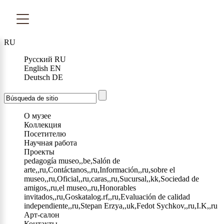
RU
Русский
RU
English
EN
Deutsch
DE
О музее
Коллекция
Посетителю
Научная работа
Проекты
pedagogía museo,,be,Salón de
arte,,ru,Contáctanos,,ru,Información,,ru,sobre el
museo,,ru,Oficial,,ru,caras,,ru,Sucursal,,kk,Sociedad de
amigos,,ru,el museo,,ru,Honorables
invitados,,ru,Goskatalog.rf,,ru,Evaluación de calidad
independiente,,ru,Stepan Erzya,,uk,Fedot Sychkov,,ru,I.K,,ru
Арт-салон
Контакты