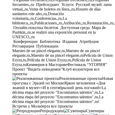
frecuentes,,ru
Прейскурант
Услуги
Русский музей: rama
virtual,,ru,Venta de boletos en línea,,ru,Horario de días
sanitarios este año,,ru,Donación
voluntaria,,ru,Conferencias,,ru,La
biblioteca,,ru,Publicaciones,,ru,Atribución,,ru,Restauración,,ru
Онлайн-покупка билетов
Доступная среда
Mapa de
Pushkin,,ru,se realizó una exposición personal en la
UNESCO,,ru
Конференции
Библиотека
Издания
Атрибуция
Реставрация
Публикации
Maestro de un pincel elegante,ru,Maestro de un pincel
elegante,ru,Maestro de un pincel elegante,ru
Película de Union
Eryza,ru,Película de Union Eryza,ru,Película de Union
Eryza,ru
Киммерия в Мастораве
Фестиваль “УГОРИЯ”
Проект “Видеть невидимое”
Клуб волонтеров
все
проекты
Реализованные проекты
Новая
прогулка с Эрьзей по Москве
Яркие мгновения «Дня
знаний в музее»
«И в сентябрьский день погожий»
La
décima etapa del proyecto "Encontramos talentos",ru,La
décima etapa del proyecto "Encontramos talentos",ru,La
décima etapa del proyecto "Encontramos talentos",ru!
Встречи у Мольберта
все проекты
Репродукции
Сувениры