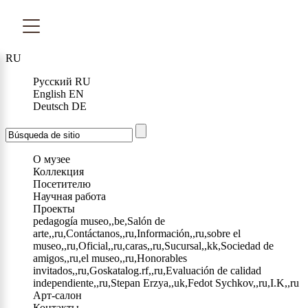
RU
Русский
RU
English
EN
Deutsch
DE
О музее
Коллекция
Посетителю
Научная работа
Проекты
pedagogía museo,,be,Salón de
arte,,ru,Contáctanos,,ru,Información,,ru,sobre el
museo,,ru,Oficial,,ru,caras,,ru,Sucursal,,kk,Sociedad de
amigos,,ru,el museo,,ru,Honorables
invitados,,ru,Goskatalog.rf,,ru,Evaluación de calidad
independiente,,ru,Stepan Erzya,,uk,Fedot Sychkov,,ru,I.K,,ru
Арт-салон
Контакты