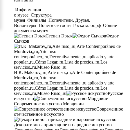
Информация
о музее
Структура
музея
Филиалы
Попечители, Друзья,
Волонтеры
Почетные гости
Госкаталог.рф
Общие
документы музея
Степан Эрьзя
Федот
Сычков
И.К. Makarov,,ru,Arte ruso,,ru,Arte Contemporáneo de
Mordovia,,ru,Arte ruso
contemporáneo,,ru,Decorativamente,,ru,aplicado y arte
popular,,ru,Cómo llegar,,ru,Lista de precios,,ru,Los
servicios,,ru,Museo Ruso,,ru
Русское
искусство
Современное искусство Мордовии
Современное
отечественное искусство
Декоративно - прикладное и народное искусство
Preguntas frecuentes,,ru,Preguntas frecuentes,,ru,Preguntas