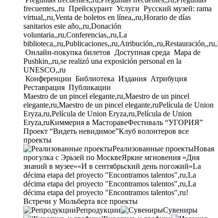
frecuentes,,ru
Прейскурант
Услуги
Русский музей: rama
virtual,,ru,Venta de boletos en línea,,ru,Horario de días
sanitarios este año,,ru,Donación
voluntaria,,ru,Conferencias,,ru,La
biblioteca,,ru,Publicaciones,,ru,Atribución,,ru,Restauración,,ru
Онлайн-покупка билетов
Доступная среда
Mapa de
Pushkin,,ru,se realizó una exposición personal en la
UNESCO,,ru
Конференции
Библиотека
Издания
Атрибуция
Реставрация
Публикации
Maestro de un pincel elegante,ru,Maestro de un pincel
elegante,ru,Maestro de un pincel elegante,ru
Película de Union
Eryza,ru,Película de Union Eryza,ru,Película de Union
Eryza,ru
Киммерия в Мастораве
Фестиваль “УГОРИЯ”
Проект “Видеть невидимое”
Клуб волонтеров
все
проекты
Реализованные проекты
Новая
прогулка с Эрьзей по Москве
Яркие мгновения «Дня
знаний в музее»
«И в сентябрьский день погожий»
La
décima etapa del proyecto "Encontramos talentos",ru,La
décima etapa del proyecto "Encontramos talentos",ru,La
décima etapa del proyecto "Encontramos talentos",ru!
Встречи у Мольберта
все проекты
Репродукции
Сувениры