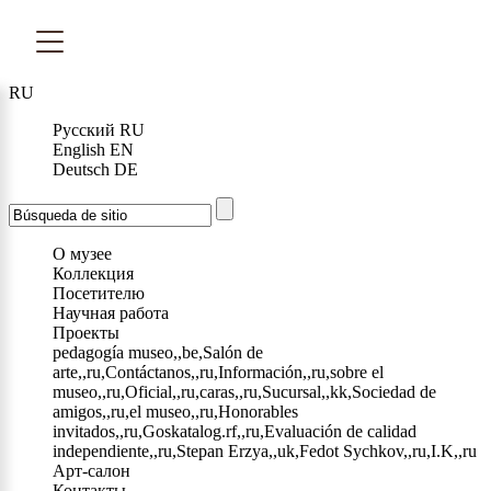
RU
Русский
RU
English
EN
Deutsch
DE
О музее
Коллекция
Посетителю
Научная работа
Проекты
pedagogía museo,,be,Salón de
arte,,ru,Contáctanos,,ru,Información,,ru,sobre el
museo,,ru,Oficial,,ru,caras,,ru,Sucursal,,kk,Sociedad de
amigos,,ru,el museo,,ru,Honorables
invitados,,ru,Goskatalog.rf,,ru,Evaluación de calidad
independiente,,ru,Stepan Erzya,,uk,Fedot Sychkov,,ru,I.K,,ru
Арт-салон
Контакты