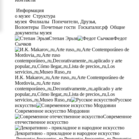
Информация
о музее
Структура
музея
Филиалы
Попечители, Друзья,
Волонтеры
Почетные гости
Госкаталог.рф
Общие
документы музея
Степан Эрьзя
Федот
Сычков
И.К. Makarov,,ru,Arte ruso,,ru,Arte Contemporáneo de
Mordovia,,ru,Arte ruso
contemporáneo,,ru,Decorativamente,,ru,aplicado y arte
popular,,ru,Cómo llegar,,ru,Lista de precios,,ru,Los
servicios,,ru,Museo Ruso,,ru
Русское
искусство
Современное искусство Мордовии
Современное
отечественное искусство
Декоративно - прикладное и народное искусство
Preguntas frecuentes,,ru,Preguntas frecuentes,,ru,Preguntas