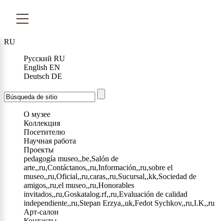
RU
Русский
RU
English
EN
Deutsch
DE
О музее
Коллекция
Посетителю
Научная работа
Проекты
pedagogía museo,,be,Salón de
arte,,ru,Contáctanos,,ru,Información,,ru,sobre el
museo,,ru,Oficial,,ru,caras,,ru,Sucursal,,kk,Sociedad de
amigos,,ru,el museo,,ru,Honorables
invitados,,ru,Goskatalog.rf,,ru,Evaluación de calidad
independiente,,ru,Stepan Erzya,,uk,Fedot Sychkov,,ru,I.K,,ru
Арт-салон
Контакты