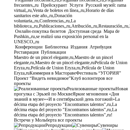
frecuentes,,ru
Прейскурант
Услуги
Русский музей: rama
virtual,,ru,Venta de boletos en línea,,ru,Horario de días
sanitarios este año,,ru,Donación
voluntaria,,ru,Conferencias,,ru,La
biblioteca,,ru,Publicaciones,,ru,Atribución,,ru,Restauración,,ru
Онлайн-покупка билетов
Доступная среда
Mapa de
Pushkin,,ru,se realizó una exposición personal en la
UNESCO,,ru
Конференции
Библиотека
Издания
Атрибуция
Реставрация
Публикации
Maestro de un pincel elegante,ru,Maestro de un pincel
elegante,ru,Maestro de un pincel elegante,ru
Película de Union
Eryza,ru,Película de Union Eryza,ru,Película de Union
Eryza,ru
Киммерия в Мастораве
Фестиваль “УГОРИЯ”
Проект “Видеть невидимое”
Клуб волонтеров
все
проекты
Реализованные проекты
Новая
прогулка с Эрьзей по Москве
Яркие мгновения «Дня
знаний в музее»
«И в сентябрьский день погожий»
La
décima etapa del proyecto "Encontramos talentos",ru,La
décima etapa del proyecto "Encontramos talentos",ru,La
décima etapa del proyecto "Encontramos talentos",ru!
Встречи у Мольберта
все проекты
Репродукции
Сувениры