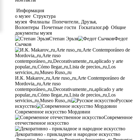
Информация
о музее
Структура
музея
Филиалы
Попечители, Друзья,
Волонтеры
Почетные гости
Госкаталог.рф
Общие
документы музея
Степан Эрьзя
Федот
Сычков
И.К. Makarov,,ru,Arte ruso,,ru,Arte Contemporáneo de
Mordovia,,ru,Arte ruso
contemporáneo,,ru,Decorativamente,,ru,aplicado y arte
popular,,ru,Cómo llegar,,ru,Lista de precios,,ru,Los
servicios,,ru,Museo Ruso,,ru
Русское
искусство
Современное искусство Мордовии
Современное
отечественное искусство
Декоративно - прикладное и народное искусство
Preguntas frecuentes,,ru,Preguntas frecuentes,,ru,Preguntas