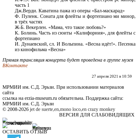
часть 1
Дж.Верди. Каватина пажа из оперы «Бал-маскарад»
Ф. Пуленк. Соната для флейты и фортепиано ми минор,
в трёх частях
Ж-Б. Векерлен. «Мама, что такое любовь?»
К. Болинь. Часть из сюиты «Калифорния», для флейты с
фортепиано
И. Дунаевский, сл. И Вольпина. «Весна идёт!». Песенка
из кинофильма «Весна»
Прямая трансляция концерта будет проведена в группе музея
ВКонтакте
27 апреля 2021 в 10:59
МРМИИ им. С.Д. Эрьзи. При использовании материалов
сайта
ссылка на
erzia-museum.ru
обязательна. Поддержка сайта:
МРМИИ им. С.Д. Эрьзи
© 2008-2026
jet de suerte,en,mono loco,en
crazy monkey
ВЕРСИЯ ДЛЯ СЛАБОВИДЯЩИХ
ОСТАВИТЬ ОТЗЫВ