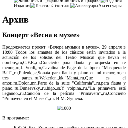
Живопись и графика
Издания
Текстиль
Аксессуары
Архив
Концерт «Весна в музее»
Продолжается проект «Вечера музыки в музее». 29 апреля в
18:00 Todos los amantes de los clásicos están invitados a la
actuación de los solistas del Teatro Musical que llevan el
nombre,,ru,C.F.E,,ru,Concierto para flauta y orquesta en re
menor,,ru,J. Verdi,,ru,Cavatina de Page de la ópera "Masquerade
Ball",,ru,Pulenk,,sr,Sonata para flauta y piano en mi menor,,ru,en
tres partes,,ru,Wekerlen,,kk,"Mamá,,ru,Que es el
amor,,ru,Dolor,,mn,Parte de la suite "California",,ru,para flauta y
piano,,ru,Dunaevsky,,ru,higo,,sr,Y volpina,,ru,"La primavera está
llegando,,ru,Canción de la película "Primavera",,ru,Concierto
"Primavera en el Museo",,ru. И.М. Яушева.
В программе:
К.Ф.Э. Бах. Концерт для флейты с оркестром ре минор,