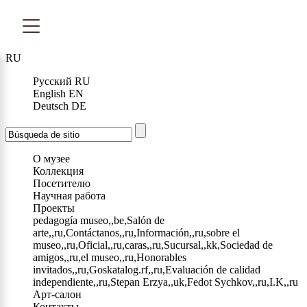
RU
Русский
RU
English
EN
Deutsch
DE
О музее
Коллекция
Посетителю
Научная работа
Проекты
pedagogía museo,,be,Salón de
arte,,ru,Contáctanos,,ru,Información,,ru,sobre el
museo,,ru,Oficial,,ru,caras,,ru,Sucursal,,kk,Sociedad de
amigos,,ru,el museo,,ru,Honorables
invitados,,ru,Goskatalog.rf,,ru,Evaluación de calidad
independiente,,ru,Stepan Erzya,,uk,Fedot Sychkov,,ru,I.K,,ru
Арт-салон
Контакты