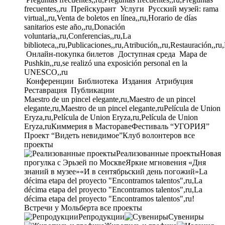
frecuentes,,ru
Прейскурант
Услуги
Русский музей: rama
virtual,,ru,Venta de boletos en línea,,ru,Horario de días
sanitarios este año,,ru,Donación
voluntaria,,ru,Conferencias,,ru,La
biblioteca,,ru,Publicaciones,,ru,Atribución,,ru,Restauración,,ru
Онлайн-покупка билетов
Доступная среда
Mapa de
Pushkin,,ru,se realizó una exposición personal en la
UNESCO,,ru
Конференции
Библиотека
Издания
Атрибуция
Реставрация
Публикации
Maestro de un pincel elegante,ru,Maestro de un pincel
elegante,ru,Maestro de un pincel elegante,ru
Película de Union
Eryza,ru,Película de Union Eryza,ru,Película de Union
Eryza,ru
Киммерия в Мастораве
Фестиваль “УГОРИЯ”
Проект “Видеть невидимое”
Клуб волонтеров
все
проекты
Реализованные проекты
Новая
прогулка с Эрьзей по Москве
Яркие мгновения «Дня
знаний в музее»
«И в сентябрьский день погожий»
La
décima etapa del proyecto "Encontramos talentos",ru,La
décima etapa del proyecto "Encontramos talentos",ru,La
décima etapa del proyecto "Encontramos talentos",ru!
Встречи у Мольберта
все проекты
Репродукции
Сувениры