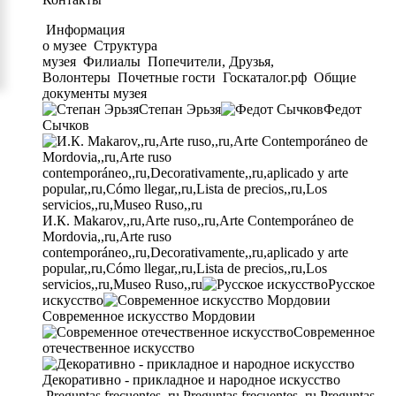
Информация
о музее
Структура
музея
Филиалы
Попечители, Друзья,
Волонтеры
Почетные гости
Госкаталог.рф
Общие
документы музея
Степан Эрьзя
Федот
Сычков
И.К. Makarov,,ru,Arte ruso,,ru,Arte Contemporáneo de
Mordovia,,ru,Arte ruso
contemporáneo,,ru,Decorativamente,,ru,aplicado y arte
popular,,ru,Cómo llegar,,ru,Lista de precios,,ru,Los
servicios,,ru,Museo Ruso,,ru
Русское
искусство
Современное искусство Мордовии
Современное
отечественное искусство
Декоративно - прикладное и народное искусство
Preguntas frecuentes,,ru,Preguntas frecuentes,,ru,Preguntas