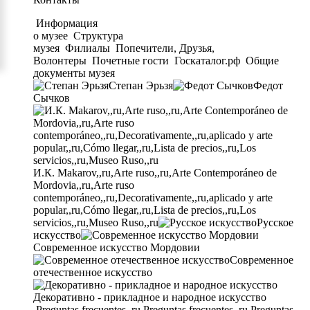
Информация
о музее
Структура
музея
Филиалы
Попечители, Друзья,
Волонтеры
Почетные гости
Госкаталог.рф
Общие
документы музея
Степан Эрьзя
Федот
Сычков
И.К. Makarov,,ru,Arte ruso,,ru,Arte Contemporáneo de
Mordovia,,ru,Arte ruso
contemporáneo,,ru,Decorativamente,,ru,aplicado y arte
popular,,ru,Cómo llegar,,ru,Lista de precios,,ru,Los
servicios,,ru,Museo Ruso,,ru
Русское
искусство
Современное искусство Мордовии
Современное
отечественное искусство
Декоративно - прикладное и народное искусство
Preguntas frecuentes,,ru,Preguntas frecuentes,,ru,Preguntas