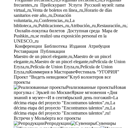
frecuentes,,ru
Прейскурант
Услуги
Русский музей: rama
virtual,,ru,Venta de boletos en línea,,ru,Horario de días
sanitarios este año,,ru,Donación
voluntaria,,ru,Conferencias,,ru,La
biblioteca,,ru,Publicaciones,,ru,Atribución,,ru,Restauración,,ru
Онлайн-покупка билетов
Доступная среда
Mapa de
Pushkin,,ru,se realizó una exposición personal en la
UNESCO,,ru
Конференции
Библиотека
Издания
Атрибуция
Реставрация
Публикации
Maestro de un pincel elegante,ru,Maestro de un pincel
elegante,ru,Maestro de un pincel elegante,ru
Película de Union
Eryza,ru,Película de Union Eryza,ru,Película de Union
Eryza,ru
Киммерия в Мастораве
Фестиваль “УГОРИЯ”
Проект “Видеть невидимое”
Клуб волонтеров
все
проекты
Реализованные проекты
Новая
прогулка с Эрьзей по Москве
Яркие мгновения «Дня
знаний в музее»
«И в сентябрьский день погожий»
La
décima etapa del proyecto "Encontramos talentos",ru,La
décima etapa del proyecto "Encontramos talentos",ru,La
décima etapa del proyecto "Encontramos talentos",ru!
Встречи у Мольберта
все проекты
Репродукции
Сувениры