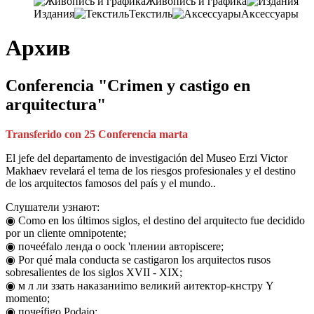
Живопись и графика
Издания
Текстиль
Аксессуары
Архив
Conferencia "Crimen y castigo en
arquitectura"
Transferido con 25 Conferencia marta
El jefe del departamento de investigación del Museo Erzi Victor
Makhaev revelará el tema de los riesgos profesionales y el destino
de los arquitectos famosos del país y el mundo..
Слушатели узнают:
◉ Como en los últimos siglos, el destino del arquitecto fue decidido
por un cliente omnipotente;
◉ почеéfalo ленда о оock 'плении авторiscere;
◉ Por qué mala conducta se castigaron los arquitectos rusos
sobresalientes de los siglos XVII - XIX;
◉ м л ли ззать наказаниimo великий аитектор-кнстру Y
momento;
◉ почеífigo Podajo;