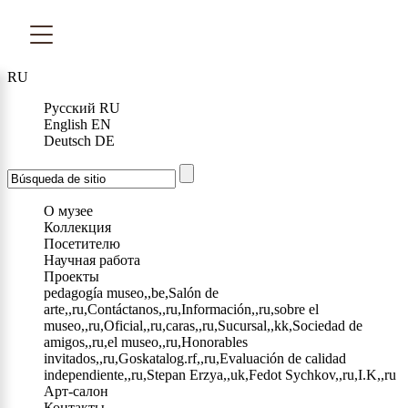
RU
Русский
RU
English
EN
Deutsch
DE
О музее
Коллекция
Посетителю
Научная работа
Проекты
pedagogía museo,,be,Salón de
arte,,ru,Contáctanos,,ru,Información,,ru,sobre el
museo,,ru,Oficial,,ru,caras,,ru,Sucursal,,kk,Sociedad de
amigos,,ru,el museo,,ru,Honorables
invitados,,ru,Goskatalog.rf,,ru,Evaluación de calidad
independiente,,ru,Stepan Erzya,,uk,Fedot Sychkov,,ru,I.K,,ru
Арт-салон
Контакты