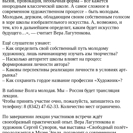
вызов
,
провокация
,
необычная форма – все кажется
инородным классической школе
.
А самое сложное в
современном художественном процессе – быть молодым
.
Молодым
, дерзким,
обладающим своим собственным голосом
в хоре школы изобразительного искусства
. А, возможно, и
тем,
кто в дальнейшем определит
,
каким будет искусство
будущего…»
,
— считает Вера Лагутенкова
.
Ещё слушатели узнают
:
–
Как определить свой собственный путь молодому
художнику
,
лишь начинающему изучать азы творчества
?
–
Насколько авторитет школы влияет на процесс
формирования личности автора
?
–
Каковы перспективы реализации личности в условиях арт-
рынка
?
–
Как сохранить гордое название профессии «Художник»
?
В паблике Волга молодая
. Мы –
Россия будет трансляция
лекции
.
Чтобы принять участие очно
, пожалуйста,
запишитесь по
телефону
: 8 (8342) 47-62-33. Количество мест ограничено.
По завершении лекции участников встречи ждёт
своеобразный практический опыт
.
Вера Лагутенкова и
художник Сергей Суворов
,
чья выставка «Свободный полёт»
продолжается в Музее Эрьзи
,
поговорят о современном