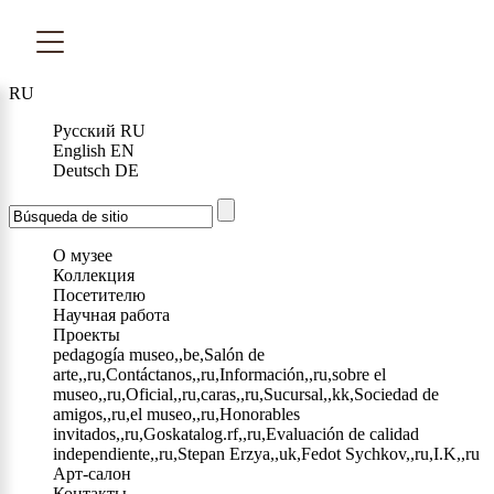
RU
Русский
RU
English
EN
Deutsch
DE
О музее
Коллекция
Посетителю
Научная работа
Проекты
pedagogía museo,,be,Salón de
arte,,ru,Contáctanos,,ru,Información,,ru,sobre el
museo,,ru,Oficial,,ru,caras,,ru,Sucursal,,kk,Sociedad de
amigos,,ru,el museo,,ru,Honorables
invitados,,ru,Goskatalog.rf,,ru,Evaluación de calidad
independiente,,ru,Stepan Erzya,,uk,Fedot Sychkov,,ru,I.K,,ru
Арт-салон
Контакты