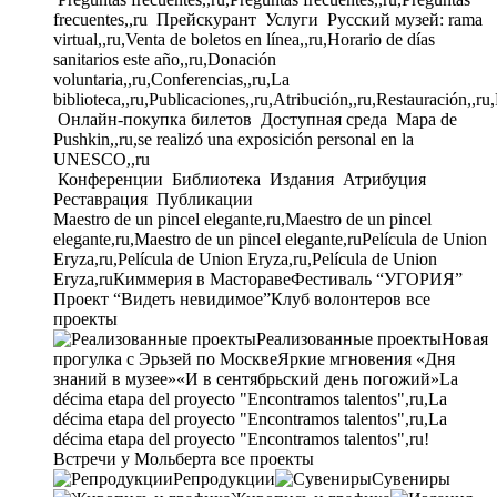
frecuentes,,ru
Прейскурант
Услуги
Русский музей: rama
virtual,,ru,Venta de boletos en línea,,ru,Horario de días
sanitarios este año,,ru,Donación
voluntaria,,ru,Conferencias,,ru,La
biblioteca,,ru,Publicaciones,,ru,Atribución,,ru,Restauración,,ru
Онлайн-покупка билетов
Доступная среда
Mapa de
Pushkin,,ru,se realizó una exposición personal en la
UNESCO,,ru
Конференции
Библиотека
Издания
Атрибуция
Реставрация
Публикации
Maestro de un pincel elegante,ru,Maestro de un pincel
elegante,ru,Maestro de un pincel elegante,ru
Película de Union
Eryza,ru,Película de Union Eryza,ru,Película de Union
Eryza,ru
Киммерия в Мастораве
Фестиваль “УГОРИЯ”
Проект “Видеть невидимое”
Клуб волонтеров
все
проекты
Реализованные проекты
Новая
прогулка с Эрьзей по Москве
Яркие мгновения «Дня
знаний в музее»
«И в сентябрьский день погожий»
La
décima etapa del proyecto "Encontramos talentos",ru,La
décima etapa del proyecto "Encontramos talentos",ru,La
décima etapa del proyecto "Encontramos talentos",ru!
Встречи у Мольберта
все проекты
Репродукции
Сувениры