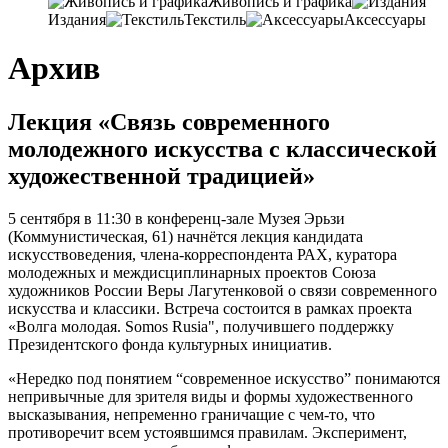
Живопись и графика
Издания
Текстиль
Аксессуары
Архив
Лекция «Связь современного
молодежного искусства с классической
художественной традицией»
5 сентября в 11:30 в конференц-зале Музея Эрьзи
(Коммунистическая, 61)
начнётся лекция кандидата
искусствоведения
, члена-корреспондента РАХ,
куратора
молодежных и междисциплинарных проектов Союза
художников России Веры Лагутенковой о связи современного
искусства и классики
.
Встреча состоится в рамках проекта
«Волга молодая
. Somos Rusia",
получившего поддержку
Президентского фонда культурных инициатив
.
«Нередко под понятием “современное искусство” понимаются
непривычные для зрителя виды и формы художественного
высказывания
,
непременно граничащие с чем-то
,
что
противоречит всем устоявшимся правилам
. Эксперимент,