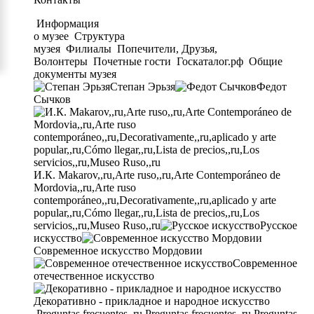
Информация
о музее
Структура
музея
Филиалы
Попечители, Друзья,
Волонтеры
Почетные гости
Госкаталог.рф
Общие
документы музея
Степан Эрьзя
Федот
Сычков
И.К. Makarov,,ru,Arte ruso,,ru,Arte Contemporáneo de
Mordovia,,ru,Arte ruso
contemporáneo,,ru,Decorativamente,,ru,aplicado y arte
popular,,ru,Cómo llegar,,ru,Lista de precios,,ru,Los
servicios,,ru,Museo Ruso,,ru
Русское
искусство
Современное искусство Мордовии
Современное
отечественное искусство
Декоративно - прикладное и народное искусство
Preguntas frecuentes,,ru,Preguntas frecuentes,,ru,Preguntas