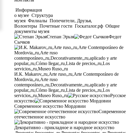
Информация
о музее
Структура
музея
Филиалы
Попечители, Друзья,
Волонтеры
Почетные гости
Госкаталог.рф
Общие
документы музея
Степан Эрьзя
Федот
Сычков
И.К. Makarov,,ru,Arte ruso,,ru,Arte Contemporáneo de
Mordovia,,ru,Arte ruso
contemporáneo,,ru,Decorativamente,,ru,aplicado y arte
popular,,ru,Cómo llegar,,ru,Lista de precios,,ru,Los
servicios,,ru,Museo Ruso,,ru
Русское
искусство
Современное искусство Мордовии
Современное
отечественное искусство
Декоративно - прикладное и народное искусство
Preguntas frecuentes,,ru,Preguntas frecuentes,,ru,Preguntas