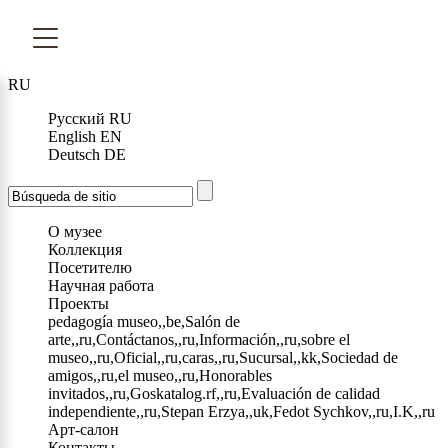
RU
Русский
RU
English
EN
Deutsch
DE
О музее
Коллекция
Посетителю
Научная работа
Проекты
pedagogía museo,,be,Salón de
arte,,ru,Contáctanos,,ru,Información,,ru,sobre el
museo,,ru,Oficial,,ru,caras,,ru,Sucursal,,kk,Sociedad de
amigos,,ru,el museo,,ru,Honorables
invitados,,ru,Goskatalog.rf,,ru,Evaluación de calidad
independiente,,ru,Stepan Erzya,,uk,Fedot Sychkov,,ru,I.K,,ru
Арт-салон
Контакты