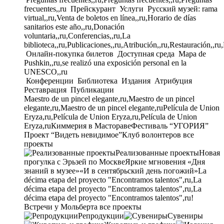
frecuentes,,ru
Прейскурант
Услуги
Русский музей: rama
virtual,,ru,Venta de boletos en línea,,ru,Horario de días
sanitarios este año,,ru,Donación
voluntaria,,ru,Conferencias,,ru,La
biblioteca,,ru,Publicaciones,,ru,Atribución,,ru,Restauración,,ru
Онлайн-покупка билетов
Доступная среда
Mapa de
Pushkin,,ru,se realizó una exposición personal en la
UNESCO,,ru
Конференции
Библиотека
Издания
Атрибуция
Реставрация
Публикации
Maestro de un pincel elegante,ru,Maestro de un pincel
elegante,ru,Maestro de un pincel elegante,ru
Película de Union
Eryza,ru,Película de Union Eryza,ru,Película de Union
Eryza,ru
Киммерия в Мастораве
Фестиваль “УГОРИЯ”
Проект “Видеть невидимое”
Клуб волонтеров
все
проекты
Реализованные проекты
Новая
прогулка с Эрьзей по Москве
Яркие мгновения «Дня
знаний в музее»
«И в сентябрьский день погожий»
La
décima etapa del proyecto "Encontramos talentos",ru,La
décima etapa del proyecto "Encontramos talentos",ru,La
décima etapa del proyecto "Encontramos talentos",ru!
Встречи у Мольберта
все проекты
Репродукции
Сувениры