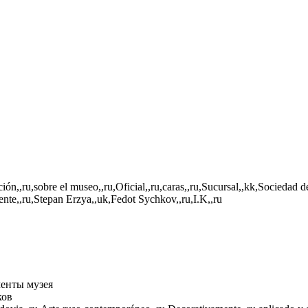
ión,,ru,sobre el museo,,ru,Oficial,,ru,caras,,ru,Sucursal,,kk,Sociedad 
ente,,ru,Stepan Erzya,,uk,Fedot Sychkov,,ru,I.K,,ru
енты музея
ков