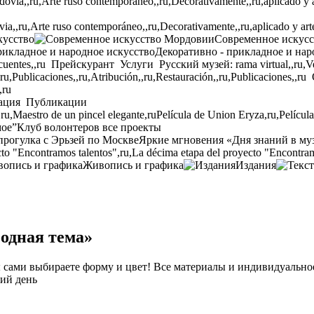
,,ru,Arte ruso contemporáneo,,ru,Decorativamente,,ru,aplicado y arte p
кусство
Современное искус
Декоративно - прикладное и нар
cuentes,,ru
Прейскурант
Услуги
Русский музей: rama virtual,,ru,Ven
,ru,Publicaciones,,ru,Atribución,,ru,Restauración,,ru,Publicaciones,,ru
,ru
ация
Публикации
,ru,Maestro de un pincel elegante,ru
Película de Union Eryza,ru,Películ
мое”
Клуб волонтеров
все проекты
прогулка с Эрьзей по Москве
Яркие мгновения «Дня знаний в му
to "Encontramos talentos",ru,La décima etapa del proyecto "Encontram
Живопись и графика
Издания
одная тема»
 сами выбираете форму и цвет
!
Все материалы и индивидуально
ий день