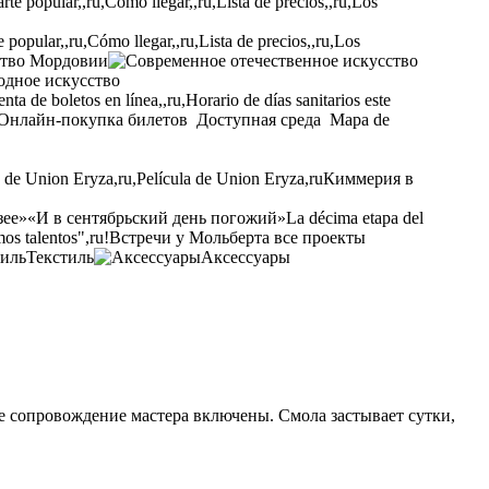
opular,,ru,Cómo llegar,,ru,Lista de precios,,ru,Los
ство Мордовии
одное искусство
ta de boletos en línea,,ru,Horario de días sanitarios este
Онлайн-покупка билетов
Доступная среда
Mapa de
a de Union Eryza,ru,Película de Union Eryza,ru
Киммерия в
зее»
«И в сентябрьский день погожий»
La décima etapa del
os talentos",ru!
Встречи у Мольберта
все проекты
Текстиль
Аксессуары
е сопровождение мастера включены
.
Смола застывает сутки
,