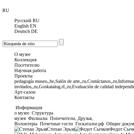
RU
Русский
RU
English
EN
Deutsch
DE
О музее
Коллекция
Посетителю
Научная работа
Проекты
pedagogía museo,,be,Salón de arte,,ru,Contáctanos,,ru,Informac
invitados,,ru,Goskatalog.rf,,ru,Evaluación de calidad independi
Арт-салон
Контакты
Информация
о музее
Структура
музея
Филиалы
Попечители, Друзья,
Волонтеры
Почетные гости
Госкаталог.рф
Общие докум
Степан Эрьзя
Федот Сыч