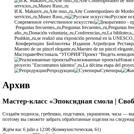
И.К. Makarov,,ru,Arte ruso,,ru,Arte Contemporáneo de Mordovia
servicios,,ru,Museo Ruso,,ru
Русское ис
Современное отечественное искусство
Preguntas frecuentes,,ru,Preguntas frecuentes,,ru,Preguntas fre
año,,ru,Donación voluntaria,,ru,Conferencias,,ru,La biblioteca,
Pushkin,,ru,se realizó una exposición personal en la UNESCO,
Конференции
Библиотека
Издания
Атрибуция
Реставр
Maestro de un pincel elegante,ru,Maestro de un pincel elegante
Мастораве
Фестиваль “УГОРИЯ”
Проект “Видеть невиди
Реализованные проекты
Новая 
proyecto "Encontramos talentos",ru,La décima etapa del proyec
Репродукции
Сувениры
Архив
Мастер-класс «Эпоксидная смола
|
Своб
Создаём подносы
,
гребешки
, подставки, украшения,
часы — вы
поэтому вы сможете забрать обработанные изделия на следующ
Ждём вас 6 julio a 12:00 (Коммунистическая, 61)