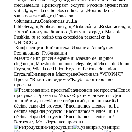
frecuentes,,ru
Прейскурант
Услуги
Русский музей: rama
virtual,,ru,Venta de boletos en línea,,ru,Horario de días
sanitarios este año,,ru,Donación
voluntaria,,ru,Conferencias,,ru,La
biblioteca,,ru,Publicaciones,,ru,Atribución,,ru,Restauración,,ru
Онлайн-покупка билетов
Доступная среда
Mapa de
Pushkin,,ru,se realizó una exposición personal en la
UNESCO,,ru
Конференции
Библиотека
Издания
Атрибуция
Реставрация
Публикации
Maestro de un pincel elegante,ru,Maestro de un pincel
elegante,ru,Maestro de un pincel elegante,ru
Película de Union
Eryza,ru,Película de Union Eryza,ru,Película de Union
Eryza,ru
Киммерия в Мастораве
Фестиваль “УГОРИЯ”
Проект “Видеть невидимое”
Клуб волонтеров
все
проекты
Реализованные проекты
Новая
прогулка с Эрьзей по Москве
Яркие мгновения «Дня
знаний в музее»
«И в сентябрьский день погожий»
La
décima etapa del proyecto "Encontramos talentos",ru,La
décima etapa del proyecto "Encontramos talentos",ru,La
décima etapa del proyecto "Encontramos talentos",ru!
Встречи у Мольберта
все проекты
Репродукции
Сувениры