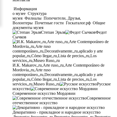
Информация
о музее
Структура
музея
Филиалы
Попечители, Друзья,
Волонтеры
Почетные гости
Госкаталог.рф
Общие
документы музея
Степан Эрьзя
Федот
Сычков
И.К. Makarov,,ru,Arte ruso,,ru,Arte Contemporáneo de
Mordovia,,ru,Arte ruso
contemporáneo,,ru,Decorativamente,,ru,aplicado y arte
popular,,ru,Cómo llegar,,ru,Lista de precios,,ru,Los
servicios,,ru,Museo Ruso,,ru
Русское
искусство
Современное искусство Мордовии
Современное
отечественное искусство
Декоративно - прикладное и народное искусство
Preguntas frecuentes,,ru,Preguntas frecuentes,,ru,Preguntas