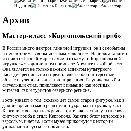
Живопись и графика
Издания
Текстиль
Аксессуары
Архив
Мастер-класс «Каргопольский гриб»
В России много центров глиняной игрушки
,
они самобытны
и неповторимы своим местным колоритом
.
На новом занятии
из цикла «Познай мир с нами» расскажут о Каргопольской
игрушке – традиционном промысле Архангельской области
.
Она является не только важным аспектом культурного
наследия региона
,
но и представляет собой интересный
объект изучения и коллекционирования
.
Ее уникальный и
актуальный стиль привлекает внимание как местных
жителей
,
так и туристов северного региона
.
Гости узнают о том
,
сколько лет самой старой фигурке
,
как в
давние времена мастера лепили и украшали игрушки
,
как в
Каргополе возродилось ремесло
,
а также распишут гипсовую
фигурку гриба в стиле Каргополя
. Занятие будет интересно и
взрослым, и детям.
Гости музея прикоснутся к истории
уникального русского промысла
.