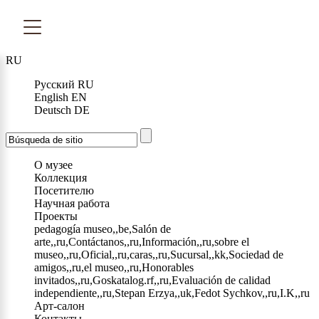
RU
Русский
RU
English
EN
Deutsch
DE
О музее
Коллекция
Посетителю
Научная работа
Проекты
pedagogía museo,,be,Salón de
arte,,ru,Contáctanos,,ru,Información,,ru,sobre el
museo,,ru,Oficial,,ru,caras,,ru,Sucursal,,kk,Sociedad de
amigos,,ru,el museo,,ru,Honorables
invitados,,ru,Goskatalog.rf,,ru,Evaluación de calidad
independiente,,ru,Stepan Erzya,,uk,Fedot Sychkov,,ru,I.K,,ru
Арт-салон
Контакты