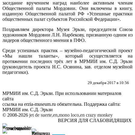
заседание вручением наград наиболее активным членам
Общественной палаты Мордовии.
Они включены в книгу
,
изданную Общественной палатой РФ «Успешные практики
общественных палат субъектов Российской Федерации».
Поздравляем директора Музея Эрьзи,
председателя Союза
художников Мордовии Л.Н
. Нарбекову, признанную одним из
лидеров общественного мнения в ПФО.
Среди успешных практик – музейно-педагогический проект
«Мы нашли таланты»,
который осуществляется на
протяжении последних трёх лет в МРМИИ им
. С.Д. Эрьзи
(руководитель проекта Н.С. Осянина, зав. отделом музейной
педагогики).
29 декабря 2017 в 10:56
МРМИИ им. С.Д. Эрьзи. При использовании материалов
сайта
ссылка на
erzia-museum.ru
обязательна. Поддержка сайта:
МРМИИ им. С.Д. Эрьзи
© 2008-2026
jet de suerte,en,mono loco,en
crazy monkey
ВЕРСИЯ ДЛЯ СЛАБОВИДЯЩИХ