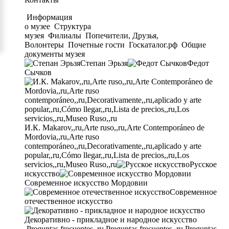
Информация
о музее
Структура
музея
Филиалы
Попечители, Друзья,
Волонтеры
Почетные гости
Госкаталог.рф
Общие
документы музея
Степан Эрьзя
Федот
Сычков
И.К. Makarov,,ru,Arte ruso,,ru,Arte Contemporáneo de
Mordovia,,ru,Arte ruso
contemporáneo,,ru,Decorativamente,,ru,aplicado y arte
popular,,ru,Cómo llegar,,ru,Lista de precios,,ru,Los
servicios,,ru,Museo Ruso,,ru
Русское
искусство
Современное искусство Мордовии
Современное
отечественное искусство
Декоративно - прикладное и народное искусство
Preguntas frecuentes,,ru,Preguntas frecuentes,,ru,Preguntas