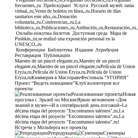
frecuentes,,ru
Прейскурант
Услуги
Русский музей: rama
virtual,,ru,Venta de boletos en línea,,ru,Horario de días
sanitarios este año,,ru,Donación
voluntaria,,ru,Conferencias,,ru,La
biblioteca,,ru,Publicaciones,,ru,Atribución,,ru,Restauración,,ru
Онлайн-покупка билетов
Доступная среда
Mapa de
Pushkin,,ru,se realizó una exposición personal en la
UNESCO,,ru
Конференции
Библиотека
Издания
Атрибуция
Реставрация
Публикации
Maestro de un pincel elegante,ru,Maestro de un pincel
elegante,ru,Maestro de un pincel elegante,ru
Película de Union
Eryza,ru,Película de Union Eryza,ru,Película de Union
Eryza,ru
Киммерия в Мастораве
Фестиваль “УГОРИЯ”
Проект “Видеть невидимое”
Клуб волонтеров
все
проекты
Реализованные проекты
Новая
прогулка с Эрьзей по Москве
Яркие мгновения «Дня
знаний в музее»
«И в сентябрьский день погожий»
La
décima etapa del proyecto "Encontramos talentos",ru,La
décima etapa del proyecto "Encontramos talentos",ru,La
décima etapa del proyecto "Encontramos talentos",ru!
Встречи у Мольберта
все проекты
Репродукции
Сувениры