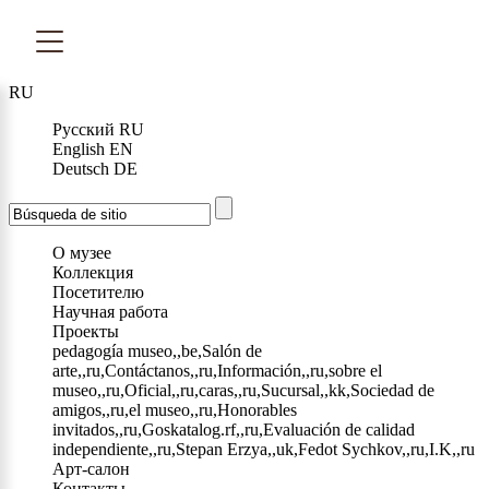
RU
Русский
RU
English
EN
Deutsch
DE
О музее
Коллекция
Посетителю
Научная работа
Проекты
pedagogía museo,,be,Salón de
arte,,ru,Contáctanos,,ru,Información,,ru,sobre el
museo,,ru,Oficial,,ru,caras,,ru,Sucursal,,kk,Sociedad de
amigos,,ru,el museo,,ru,Honorables
invitados,,ru,Goskatalog.rf,,ru,Evaluación de calidad
independiente,,ru,Stepan Erzya,,uk,Fedot Sychkov,,ru,I.K,,ru
Арт-салон
Контакты