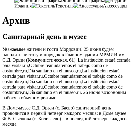
Живопись и графика
Издания
Текстиль
Аксессуары
Архив
Санитарный день в музее
Уважаемые жители и гости Мордовии! 25
июня будем
наводить чистоту и порядок в Главном здании МРМИИ им
.
С.Д. Эрьзи (Коммунистическая, 61). La institución estará cerrada
para visitar,ru,Octubre reanudaremos el trabajo como de
costumbre,ru,Día sanitario en el museo,ru,La institución estará
cerrada para visitar,ru,Octubre reanudaremos el trabajo como de
costumbre,ru,Día sanitario en el museo,ru,La institución estará
cerrada para visitar,ru,Octubre reanudaremos el trabajo como de
costumbre,ru,Día sanitario en el museo,ru. 26
июня возобновим
работу в обычном режиме
.
В Доме-музее С.Д. Эрьзи (с. Баево) санитарный день
проводится в первый четверг каждого месяца; в Доме-музее
Ф.В. Сычкова (с. Кочелаево) – в последний четверг каждого
месяца.