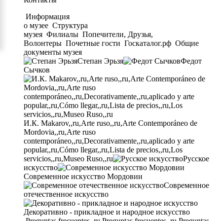
Информация
о музее
Структура
музея
Филиалы
Попечители, Друзья,
Волонтеры
Почетные гости
Госкаталог.рф
Общие
документы музея
Степан Эрьзя
Федот
Сычков
И.К. Makarov,,ru,Arte ruso,,ru,Arte Contemporáneo de
Mordovia,,ru,Arte ruso
contemporáneo,,ru,Decorativamente,,ru,aplicado y arte
popular,,ru,Cómo llegar,,ru,Lista de precios,,ru,Los
servicios,,ru,Museo Ruso,,ru
Русское
искусство
Современное искусство Мордовии
Современное
отечественное искусство
Декоративно - прикладное и народное искусство
Preguntas frecuentes,,ru,Preguntas frecuentes,,ru,Preguntas