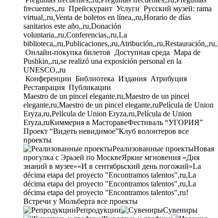
frecuentes,,ru
Прейскурант
Услуги
Русский музей: rama
virtual,,ru,Venta de boletos en línea,,ru,Horario de días
sanitarios este año,,ru,Donación
voluntaria,,ru,Conferencias,,ru,La
biblioteca,,ru,Publicaciones,,ru,Atribución,,ru,Restauración,,ru
Онлайн-покупка билетов
Доступная среда
Mapa de
Pushkin,,ru,se realizó una exposición personal en la
UNESCO,,ru
Конференции
Библиотека
Издания
Атрибуция
Реставрация
Публикации
Maestro de un pincel elegante,ru,Maestro de un pincel
elegante,ru,Maestro de un pincel elegante,ru
Película de Union
Eryza,ru,Película de Union Eryza,ru,Película de Union
Eryza,ru
Киммерия в Мастораве
Фестиваль “УГОРИЯ”
Проект “Видеть невидимое”
Клуб волонтеров
все
проекты
Реализованные проекты
Новая
прогулка с Эрьзей по Москве
Яркие мгновения «Дня
знаний в музее»
«И в сентябрьский день погожий»
La
décima etapa del proyecto "Encontramos talentos",ru,La
décima etapa del proyecto "Encontramos talentos",ru,La
décima etapa del proyecto "Encontramos talentos",ru!
Встречи у Мольберта
все проекты
Репродукции
Сувениры