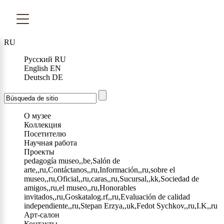
RU
Русский
RU
English
EN
Deutsch
DE
О музее
Коллекция
Посетителю
Научная работа
Проекты
pedagogía museo,,be,Salón de
arte,,ru,Contáctanos,,ru,Información,,ru,sobre el
museo,,ru,Oficial,,ru,caras,,ru,Sucursal,,kk,Sociedad de
amigos,,ru,el museo,,ru,Honorables
invitados,,ru,Goskatalog.rf,,ru,Evaluación de calidad
independiente,,ru,Stepan Erzya,,uk,Fedot Sychkov,,ru,I.K,,ru
Арт-салон
Контакты