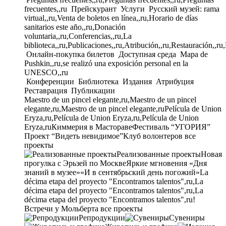
frecuentes,,ru
Прейскурант
Услуги
Русский музей: rama
virtual,,ru,Venta de boletos en línea,,ru,Horario de días
sanitarios este año,,ru,Donación
voluntaria,,ru,Conferencias,,ru,La
biblioteca,,ru,Publicaciones,,ru,Atribución,,ru,Restauración,,ru
Онлайн-покупка билетов
Доступная среда
Mapa de
Pushkin,,ru,se realizó una exposición personal en la
UNESCO,,ru
Конференции
Библиотека
Издания
Атрибуция
Реставрация
Публикации
Maestro de un pincel elegante,ru,Maestro de un pincel
elegante,ru,Maestro de un pincel elegante,ru
Película de Union
Eryza,ru,Película de Union Eryza,ru,Película de Union
Eryza,ru
Киммерия в Мастораве
Фестиваль “УГОРИЯ”
Проект “Видеть невидимое”
Клуб волонтеров
все
проекты
Реализованные проекты
Новая
прогулка с Эрьзей по Москве
Яркие мгновения «Дня
знаний в музее»
«И в сентябрьский день погожий»
La
décima etapa del proyecto "Encontramos talentos",ru,La
décima etapa del proyecto "Encontramos talentos",ru,La
décima etapa del proyecto "Encontramos talentos",ru!
Встречи у Мольберта
все проекты
Репродукции
Сувениры