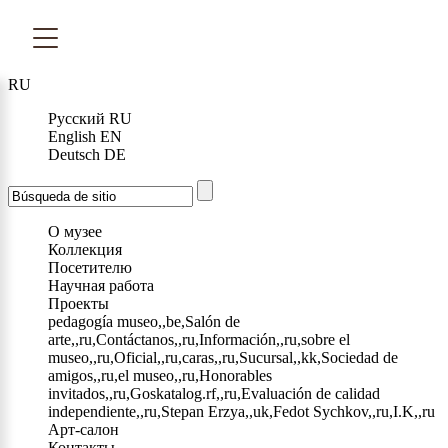
RU
Русский
RU
English
EN
Deutsch
DE
О музее
Коллекция
Посетителю
Научная работа
Проекты
pedagogía museo,,be,Salón de
arte,,ru,Contáctanos,,ru,Información,,ru,sobre el
museo,,ru,Oficial,,ru,caras,,ru,Sucursal,,kk,Sociedad de
amigos,,ru,el museo,,ru,Honorables
invitados,,ru,Goskatalog.rf,,ru,Evaluación de calidad
independiente,,ru,Stepan Erzya,,uk,Fedot Sychkov,,ru,I.K,,ru
Арт-салон
Контакты