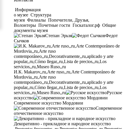
Информация
о музее
Структура
музея
Филиалы
Попечители, Друзья,
Волонтеры
Почетные гости
Госкаталог.рф
Общие
документы музея
Степан Эрьзя
Федот
Сычков
И.К. Makarov,,ru,Arte ruso,,ru,Arte Contemporáneo de
Mordovia,,ru,Arte ruso
contemporáneo,,ru,Decorativamente,,ru,aplicado y arte
popular,,ru,Cómo llegar,,ru,Lista de precios,,ru,Los
servicios,,ru,Museo Ruso,,ru
Русское
искусство
Современное искусство Мордовии
Современное
отечественное искусство
Декоративно - прикладное и народное искусство
Preguntas frecuentes,,ru,Preguntas frecuentes,,ru,Preguntas