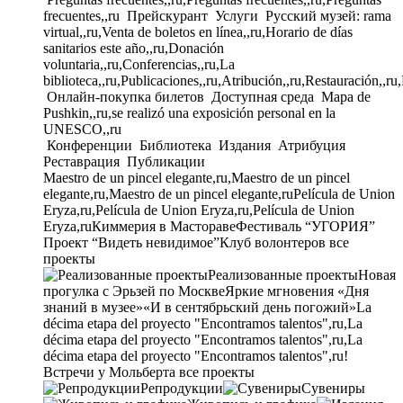
frecuentes,,ru
Прейскурант
Услуги
Русский музей: rama
virtual,,ru,Venta de boletos en línea,,ru,Horario de días
sanitarios este año,,ru,Donación
voluntaria,,ru,Conferencias,,ru,La
biblioteca,,ru,Publicaciones,,ru,Atribución,,ru,Restauración,,ru
Онлайн-покупка билетов
Доступная среда
Mapa de
Pushkin,,ru,se realizó una exposición personal en la
UNESCO,,ru
Конференции
Библиотека
Издания
Атрибуция
Реставрация
Публикации
Maestro de un pincel elegante,ru,Maestro de un pincel
elegante,ru,Maestro de un pincel elegante,ru
Película de Union
Eryza,ru,Película de Union Eryza,ru,Película de Union
Eryza,ru
Киммерия в Мастораве
Фестиваль “УГОРИЯ”
Проект “Видеть невидимое”
Клуб волонтеров
все
проекты
Реализованные проекты
Новая
прогулка с Эрьзей по Москве
Яркие мгновения «Дня
знаний в музее»
«И в сентябрьский день погожий»
La
décima etapa del proyecto "Encontramos talentos",ru,La
décima etapa del proyecto "Encontramos talentos",ru,La
décima etapa del proyecto "Encontramos talentos",ru!
Встречи у Мольберта
все проекты
Репродукции
Сувениры