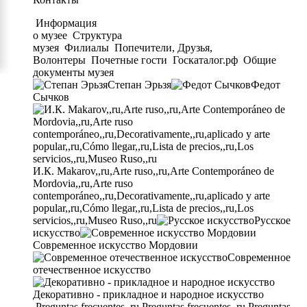
Информация
о музее
Структура
музея
Филиалы
Попечители, Друзья,
Волонтеры
Почетные гости
Госкаталог.рф
Общие
документы музея
Степан Эрьзя
Федот
Сычков
И.К. Makarov,,ru,Arte ruso,,ru,Arte Contemporáneo de
Mordovia,,ru,Arte ruso
contemporáneo,,ru,Decorativamente,,ru,aplicado y arte
popular,,ru,Cómo llegar,,ru,Lista de precios,,ru,Los
servicios,,ru,Museo Ruso,,ru
Русское
искусство
Современное искусство Мордовии
Современное
отечественное искусство
Декоративно - прикладное и народное искусство
Preguntas frecuentes,,ru,Preguntas frecuentes,,ru,Preguntas