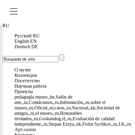
RU
Русский
RU
English
EN
Deutsch
DE
О музее
Коллекция
Посетителю
Научная работа
Проекты
pedagogía museo,,be,Salón de
arte,,ru,Contáctanos,,ru,Información,,ru,sobre el
museo,,ru,Oficial,,ru,caras,,ru,Sucursal,,kk,Sociedad de
amigos,,ru,el museo,,ru,Honorables
invitados,,ru,Goskatalog.rf,,ru,Evaluación de calidad
independiente,,ru,Stepan Erzya,,uk,Fedot Sychkov,,ru,I.K,,ru
Арт-салон
Контакты