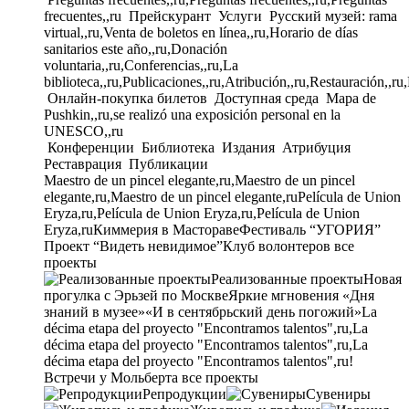
frecuentes,,ru
Прейскурант
Услуги
Русский музей: rama
virtual,,ru,Venta de boletos en línea,,ru,Horario de días
sanitarios este año,,ru,Donación
voluntaria,,ru,Conferencias,,ru,La
biblioteca,,ru,Publicaciones,,ru,Atribución,,ru,Restauración,,ru
Онлайн-покупка билетов
Доступная среда
Mapa de
Pushkin,,ru,se realizó una exposición personal en la
UNESCO,,ru
Конференции
Библиотека
Издания
Атрибуция
Реставрация
Публикации
Maestro de un pincel elegante,ru,Maestro de un pincel
elegante,ru,Maestro de un pincel elegante,ru
Película de Union
Eryza,ru,Película de Union Eryza,ru,Película de Union
Eryza,ru
Киммерия в Мастораве
Фестиваль “УГОРИЯ”
Проект “Видеть невидимое”
Клуб волонтеров
все
проекты
Реализованные проекты
Новая
прогулка с Эрьзей по Москве
Яркие мгновения «Дня
знаний в музее»
«И в сентябрьский день погожий»
La
décima etapa del proyecto "Encontramos talentos",ru,La
décima etapa del proyecto "Encontramos talentos",ru,La
décima etapa del proyecto "Encontramos talentos",ru!
Встречи у Мольберта
все проекты
Репродукции
Сувениры