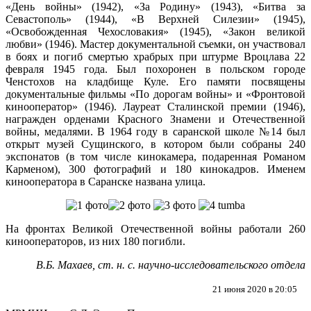
«День войны» (1942), «За Родину» (1943), «Битва за
Севастополь» (1944), «В Верхней Силезии» (1945),
«Освобожденная Чехословакия» (1945), «Закон великой
любви» (1946). Мастер документальной съемки, он участвовал
в боях и погиб смертью храбрых при штурме Вроцлава 22
февраля 1945 года. Был похоронен в польском городе
Ченстохов на кладбище Куле. Его памяти посвящены
документальные фильмы «По дорогам войны» и «Фронтовой
кинооператор» (1946). Лауреат Сталинской премии (1946),
награжден орденами Красного Знамени и Отечественной
войны, медалями. В 1964 году в саранской школе №14 был
открыт музей Сущинского, в котором были собраны 240
экспонатов (в том числе кинокамера, подаренная Романом
Карменом), 300 фотографий и 180 кинокадров. Именем
кинооператора в Саранске названа улица.
На фронтах Великой Отечественной войны работали 260
кинооператоров, из них 180 погибли.
В.Б. Махаев, ст. н. с. научно-исследовательского отдела
21 июня 2020 в 20:05