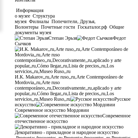
Информация
о музее
Структура
музея
Филиалы
Попечители, Друзья,
Волонтеры
Почетные гости
Госкаталог.рф
Общие
документы музея
Степан Эрьзя
Федот
Сычков
И.К. Makarov,,ru,Arte ruso,,ru,Arte Contemporáneo de
Mordovia,,ru,Arte ruso
contemporáneo,,ru,Decorativamente,,ru,aplicado y arte
popular,,ru,Cómo llegar,,ru,Lista de precios,,ru,Los
servicios,,ru,Museo Ruso,,ru
Русское
искусство
Современное искусство Мордовии
Современное
отечественное искусство
Декоративно - прикладное и народное искусство
Preguntas frecuentes,,ru,Preguntas frecuentes,,ru,Preguntas