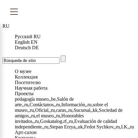
RU
Русский
RU
English
EN
Deutsch
DE
О музее
Коллекция
Посетителю
Научная работа
Проекты
pedagogía museo,,be,Salón de
arte,,ru,Contáctanos,,ru,Información,,ru,sobre el
museo,,ru,Oficial,,ru,caras,,ru,Sucursal,,kk,Sociedad de
amigos,,ru,el museo,,ru,Honorables
invitados,,ru,Goskatalog.rf,,ru,Evaluación de calidad
independiente,,ru,Stepan Erzya,,uk,Fedot Sychkov,,ru,I.K,,ru
Арт-салон
Контакты