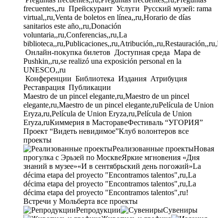
frecuentes,,ru
Прейскурант
Услуги
Русский музей: rama
virtual,,ru,Venta de boletos en línea,,ru,Horario de días
sanitarios este año,,ru,Donación
voluntaria,,ru,Conferencias,,ru,La
biblioteca,,ru,Publicaciones,,ru,Atribución,,ru,Restauración,,ru
Онлайн-покупка билетов
Доступная среда
Mapa de
Pushkin,,ru,se realizó una exposición personal en la
UNESCO,,ru
Конференции
Библиотека
Издания
Атрибуция
Реставрация
Публикации
Maestro de un pincel elegante,ru,Maestro de un pincel
elegante,ru,Maestro de un pincel elegante,ru
Película de Union
Eryza,ru,Película de Union Eryza,ru,Película de Union
Eryza,ru
Киммерия в Мастораве
Фестиваль “УГОРИЯ”
Проект “Видеть невидимое”
Клуб волонтеров
все
проекты
Реализованные проекты
Новая
прогулка с Эрьзей по Москве
Яркие мгновения «Дня
знаний в музее»
«И в сентябрьский день погожий»
La
décima etapa del proyecto "Encontramos talentos",ru,La
décima etapa del proyecto "Encontramos talentos",ru,La
décima etapa del proyecto "Encontramos talentos",ru!
Встречи у Мольберта
все проекты
Репродукции
Сувениры