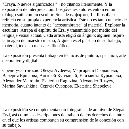
"Erzya. Nuevos significados " - no citando literalmente, Y la
exposición de interpretación. Los jóvenes autores entran en un
diálogo sutil con un escultor: Sus ideas, формы, La filosofía se
refracta en su propia experiencia artística. Este no es tanto un acto de
memoria, cuánto intento de "acostumbrarse" al material, Explorar la
escultura, Atrapa el espíritu de Erzi y transmitirlo por medio del
lenguaje visual actual. Cada artista eligió su ángulo: alguien inspiró
la imagen del maestro mismo, Alguien es el plástico de su trabajo,
material, temas o mensajes filosóficos.
La exposición presenta trabajo en técnicas de pintura, графики, arte
decorativo y digital.
Среди участников: Olesya Avdeeva, Маргарита Гладышева,
Валерия Ершкова, Алексей Курчавый, Елизавета Курышева,
Alexander Metronin, Ekaterina Raguzina, Alexander Rusyev,
Marina Savushkina, Сергей Суворов, Ekaterina Shepeleva.
La exposición se complementa con fotografías de archivo de Stepan
Erzi, así como las descripciones de trabajo de los derechos de autor,
en el que los artistas comparten su comprensión de la conexión con
su trabajo.