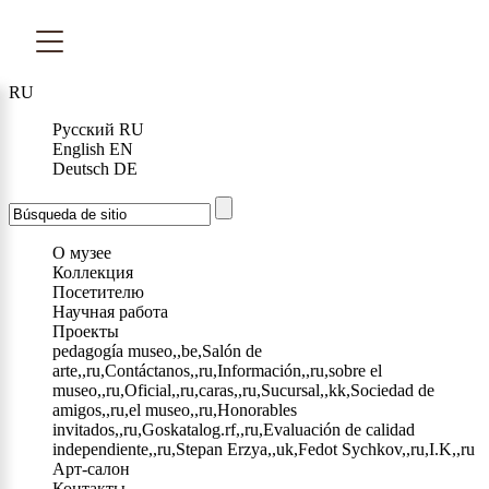
RU
Русский
RU
English
EN
Deutsch
DE
О музее
Коллекция
Посетителю
Научная работа
Проекты
pedagogía museo,,be,Salón de
arte,,ru,Contáctanos,,ru,Información,,ru,sobre el
museo,,ru,Oficial,,ru,caras,,ru,Sucursal,,kk,Sociedad de
amigos,,ru,el museo,,ru,Honorables
invitados,,ru,Goskatalog.rf,,ru,Evaluación de calidad
independiente,,ru,Stepan Erzya,,uk,Fedot Sychkov,,ru,I.K,,ru
Арт-салон
Контакты