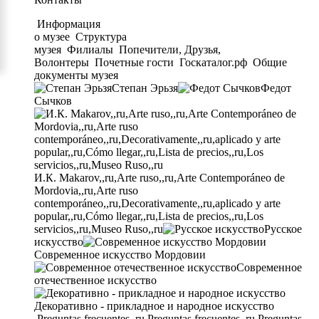
Информация
о музее
Структура
музея
Филиалы
Попечители, Друзья,
Волонтеры
Почетные гости
Госкаталог.рф
Общие
документы музея
Степан Эрьзя
Федот
Сычков
И.К. Makarov,,ru,Arte ruso,,ru,Arte Contemporáneo de
Mordovia,,ru,Arte ruso
contemporáneo,,ru,Decorativamente,,ru,aplicado y arte
popular,,ru,Cómo llegar,,ru,Lista de precios,,ru,Los
servicios,,ru,Museo Ruso,,ru
Русское
искусство
Современное искусство Мордовии
Современное
отечественное искусство
Декоративно - прикладное и народное искусство
Preguntas frecuentes,,ru,Preguntas frecuentes,,ru,Preguntas