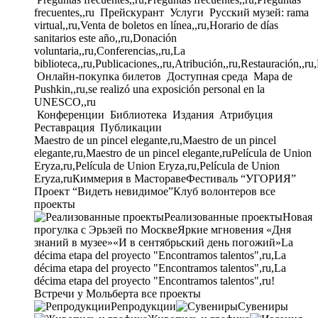
frecuentes,,ru
Прейскурант
Услуги
Русский музей: rama
virtual,,ru,Venta de boletos en línea,,ru,Horario de días
sanitarios este año,,ru,Donación
voluntaria,,ru,Conferencias,,ru,La
biblioteca,,ru,Publicaciones,,ru,Atribución,,ru,Restauración,,ru
Онлайн-покупка билетов
Доступная среда
Mapa de
Pushkin,,ru,se realizó una exposición personal en la
UNESCO,,ru
Конференции
Библиотека
Издания
Атрибуция
Реставрация
Публикации
Maestro de un pincel elegante,ru,Maestro de un pincel
elegante,ru,Maestro de un pincel elegante,ru
Película de Union
Eryza,ru,Película de Union Eryza,ru,Película de Union
Eryza,ru
Киммерия в Мастораве
Фестиваль “УГОРИЯ”
Проект “Видеть невидимое”
Клуб волонтеров
все
проекты
Реализованные проекты
Новая
прогулка с Эрьзей по Москве
Яркие мгновения «Дня
знаний в музее»
«И в сентябрьский день погожий»
La
décima etapa del proyecto "Encontramos talentos",ru,La
décima etapa del proyecto "Encontramos talentos",ru,La
décima etapa del proyecto "Encontramos talentos",ru!
Встречи у Мольберта
все проекты
Репродукции
Сувениры