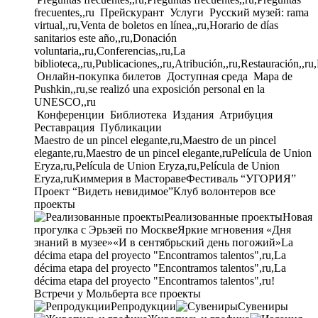
frecuentes,,ru
Прейскурант
Услуги
Русский музей: rama
virtual,,ru,Venta de boletos en línea,,ru,Horario de días
sanitarios este año,,ru,Donación
voluntaria,,ru,Conferencias,,ru,La
biblioteca,,ru,Publicaciones,,ru,Atribución,,ru,Restauración,,ru
Онлайн-покупка билетов
Доступная среда
Mapa de
Pushkin,,ru,se realizó una exposición personal en la
UNESCO,,ru
Конференции
Библиотека
Издания
Атрибуция
Реставрация
Публикации
Maestro de un pincel elegante,ru,Maestro de un pincel
elegante,ru,Maestro de un pincel elegante,ru
Película de Union
Eryza,ru,Película de Union Eryza,ru,Película de Union
Eryza,ru
Киммерия в Мастораве
Фестиваль “УГОРИЯ”
Проект “Видеть невидимое”
Клуб волонтеров
все
проекты
Реализованные проекты
Новая
прогулка с Эрьзей по Москве
Яркие мгновения «Дня
знаний в музее»
«И в сентябрьский день погожий»
La
décima etapa del proyecto "Encontramos talentos",ru,La
décima etapa del proyecto "Encontramos talentos",ru,La
décima etapa del proyecto "Encontramos talentos",ru!
Встречи у Мольберта
все проекты
Репродукции
Сувениры