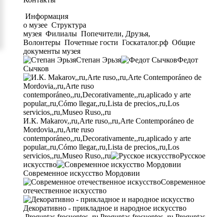
Информация
о музее
Структура
музея
Филиалы
Попечители, Друзья,
Волонтеры
Почетные гости
Госкаталог.рф
Общие
документы музея
Степан Эрьзя
Федот
Сычков
И.К. Makarov,,ru,Arte ruso,,ru,Arte Contemporáneo de
Mordovia,,ru,Arte ruso
contemporáneo,,ru,Decorativamente,,ru,aplicado y arte
popular,,ru,Cómo llegar,,ru,Lista de precios,,ru,Los
servicios,,ru,Museo Ruso,,ru
Русское
искусство
Современное искусство Мордовии
Современное
отечественное искусство
Декоративно - прикладное и народное искусство
Preguntas frecuentes,,ru,Preguntas frecuentes,,ru,Preguntas