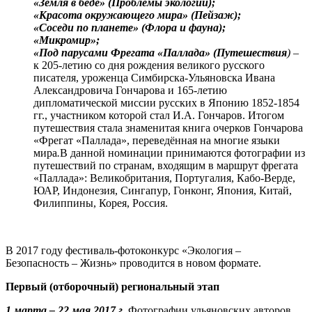
«Земля в беде» (Проблемы экологии);
«Красота окружающего мира» (Пейзаж);
«Соседи по планете» (Флора и фауна);
«Микромир»;
«Под парусами Фрегата «Паллада» (Путешествия
)
–
к 205-летию со дня рождения великого русского
писателя, уроженца Симбирска-Ульяновска Ивана
Александровича Гончарова и 165-летию
дипломатической миссии русских в Японию 1852-1854
гг., участником которой стал И.А. Гончаров. Итогом
путешествия стала знаменитая книга очерков Гончарова
«Фрегат «Паллада», переведённая на многие языки
мира
.
В данной номинации принимаются фотографии из
путешествий по странам, входящим в маршрут фрегата
«Паллада»: Великобритания, Португалия, Кабо-Верде,
ЮАР, Индонезия, Сингапур, Гонконг, Япония, Китай,
Филиппины, Корея, Россия.
В 2017 году фестиваль-фотоконкурс «Экология –
Безопасность – Жизнь» проводится в новом формате.
Первый (отборочный) региональный этап
1 марта – 22 мая 2017 г.
Фотографии ульяновских авторов