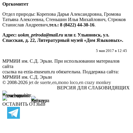
Оргкомитет
Отдел природы: Корепова Дарья Александровна, Громова
Татьяна Алексеевна, Стеньшин Илья Михайлович, Стрюков
Станислав Андреевич,
тел.: 8 (8422) 44-30-16
.
Адрес:
uokm
_
priroda
@
mail
.
ru
или г. Ульяновск, ул.
C
пасская, д. 22, Литературный музей «Дом Языковых».
5 мая 2017 в 12:45
МРМИИ им. С.Д. Эрьзи. При использовании материалов
сайта
ссылка на
erzia-museum.ru
обязательна. Поддержка сайта:
МРМИИ им. С.Д. Эрьзи
© 2008-2026
jet de suerte,en,mono loco,en
crazy monkey
ВЕРСИЯ ДЛЯ СЛАБОВИДЯЩИХ
ОСТАВИТЬ ОТЗЫВ