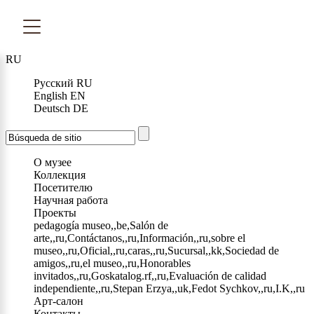
RU
Русский
RU
English
EN
Deutsch
DE
О музее
Коллекция
Посетителю
Научная работа
Проекты
pedagogía museo,,be,Salón de
arte,,ru,Contáctanos,,ru,Información,,ru,sobre el
museo,,ru,Oficial,,ru,caras,,ru,Sucursal,,kk,Sociedad de
amigos,,ru,el museo,,ru,Honorables
invitados,,ru,Goskatalog.rf,,ru,Evaluación de calidad
independiente,,ru,Stepan Erzya,,uk,Fedot Sychkov,,ru,I.K,,ru
Арт-салон
Контакты