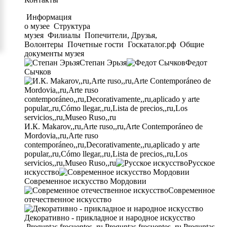
Информация
о музее
Структура
музея
Филиалы
Попечители, Друзья,
Волонтеры
Почетные гости
Госкаталог.рф
Общие
документы музея
Степан Эрьзя
Федот
Сычков
И.К. Makarov,,ru,Arte ruso,,ru,Arte Contemporáneo de
Mordovia,,ru,Arte ruso
contemporáneo,,ru,Decorativamente,,ru,aplicado y arte
popular,,ru,Cómo llegar,,ru,Lista de precios,,ru,Los
servicios,,ru,Museo Ruso,,ru
Русское
искусство
Современное искусство Мордовии
Современное
отечественное искусство
Декоративно - прикладное и народное искусство
Preguntas frecuentes,,ru,Preguntas frecuentes,,ru,Preguntas