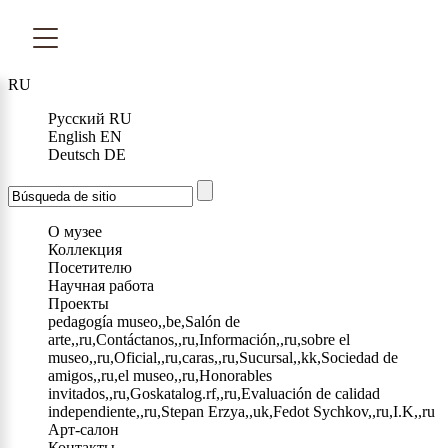
RU
Русский
RU
English
EN
Deutsch
DE
О музее
Коллекция
Посетителю
Научная работа
Проекты
pedagogía museo,,be,Salón de
arte,,ru,Contáctanos,,ru,Información,,ru,sobre el
museo,,ru,Oficial,,ru,caras,,ru,Sucursal,,kk,Sociedad de
amigos,,ru,el museo,,ru,Honorables
invitados,,ru,Goskatalog.rf,,ru,Evaluación de calidad
independiente,,ru,Stepan Erzya,,uk,Fedot Sychkov,,ru,I.K,,ru
Арт-салон
Контакты