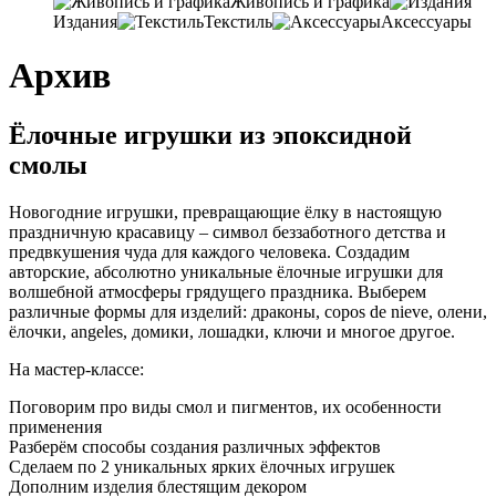
Живопись и графика
Издания
Текстиль
Аксессуары
Архив
Ёлочные игрушки из эпоксидной
смолы
Новогодние игрушки
,
превращающие ёлку в настоящую
праздничную красавицу – символ беззаботного детства и
предвкушения чуда для каждого человека
.
Создадим
авторские
,
абсолютно уникальные ёлочные игрушки для
волшебной атмосферы грядущего праздника
.
Выберем
различные формы для изделий
: драконы, copos de nieve, олени,
ёлочки
, angeles,
домики
,
лошадки
,
ключи и многое другое
.
На мастер-классе:
Поговорим про виды смол и пигментов
,
их особенности
применения
Разберём способы создания различных эффектов
Сделаем по
2
уникальных ярких ёлочных игрушек
Дополним изделия блестящим декором