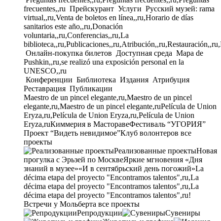
frecuentes,,ru
Прейскурант
Услуги
Русский музей: rama
virtual,,ru,Venta de boletos en línea,,ru,Horario de días
sanitarios este año,,ru,Donación
voluntaria,,ru,Conferencias,,ru,La
biblioteca,,ru,Publicaciones,,ru,Atribución,,ru,Restauración,,ru
Онлайн-покупка билетов
Доступная среда
Mapa de
Pushkin,,ru,se realizó una exposición personal en la
UNESCO,,ru
Конференции
Библиотека
Издания
Атрибуция
Реставрация
Публикации
Maestro de un pincel elegante,ru,Maestro de un pincel
elegante,ru,Maestro de un pincel elegante,ru
Película de Union
Eryza,ru,Película de Union Eryza,ru,Película de Union
Eryza,ru
Киммерия в Мастораве
Фестиваль “УГОРИЯ”
Проект “Видеть невидимое”
Клуб волонтеров
все
проекты
Реализованные проекты
Новая
прогулка с Эрьзей по Москве
Яркие мгновения «Дня
знаний в музее»
«И в сентябрьский день погожий»
La
décima etapa del proyecto "Encontramos talentos",ru,La
décima etapa del proyecto "Encontramos talentos",ru,La
décima etapa del proyecto "Encontramos talentos",ru!
Встречи у Мольберта
все проекты
Репродукции
Сувениры