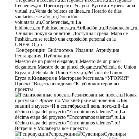
frecuentes,,ru
Прейскурант
Услуги
Русский музей: rama
virtual,,ru,Venta de boletos en línea,,ru,Horario de días
sanitarios este año,,ru,Donación
voluntaria,,ru,Conferencias,,ru,La
biblioteca,,ru,Publicaciones,,ru,Atribución,,ru,Restauración,,ru
Онлайн-покупка билетов
Доступная среда
Mapa de
Pushkin,,ru,se realizó una exposición personal en la
UNESCO,,ru
Конференции
Библиотека
Издания
Атрибуция
Реставрация
Публикации
Maestro de un pincel elegante,ru,Maestro de un pincel
elegante,ru,Maestro de un pincel elegante,ru
Película de Union
Eryza,ru,Película de Union Eryza,ru,Película de Union
Eryza,ru
Киммерия в Мастораве
Фестиваль “УГОРИЯ”
Проект “Видеть невидимое”
Клуб волонтеров
все
проекты
Реализованные проекты
Новая
прогулка с Эрьзей по Москве
Яркие мгновения «Дня
знаний в музее»
«И в сентябрьский день погожий»
La
décima etapa del proyecto "Encontramos talentos",ru,La
décima etapa del proyecto "Encontramos talentos",ru,La
décima etapa del proyecto "Encontramos talentos",ru!
Встречи у Мольберта
все проекты
Репродукции
Сувениры