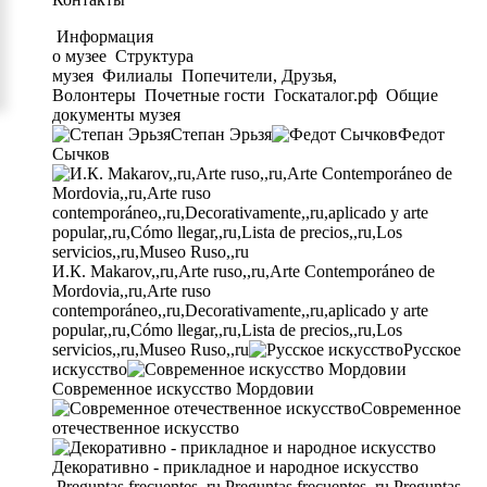
Информация
о музее
Структура
музея
Филиалы
Попечители, Друзья,
Волонтеры
Почетные гости
Госкаталог.рф
Общие
документы музея
Степан Эрьзя
Федот
Сычков
И.К. Makarov,,ru,Arte ruso,,ru,Arte Contemporáneo de
Mordovia,,ru,Arte ruso
contemporáneo,,ru,Decorativamente,,ru,aplicado y arte
popular,,ru,Cómo llegar,,ru,Lista de precios,,ru,Los
servicios,,ru,Museo Ruso,,ru
Русское
искусство
Современное искусство Мордовии
Современное
отечественное искусство
Декоративно - прикладное и народное искусство
Preguntas frecuentes,,ru,Preguntas frecuentes,,ru,Preguntas