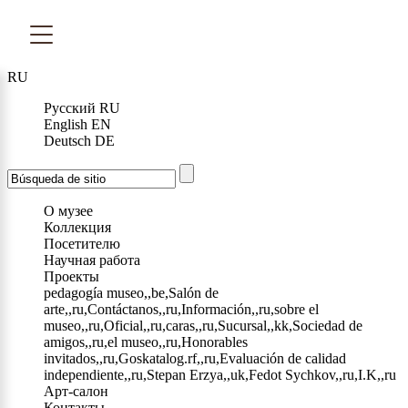
RU
Русский
RU
English
EN
Deutsch
DE
О музее
Коллекция
Посетителю
Научная работа
Проекты
pedagogía museo,,be,Salón de
arte,,ru,Contáctanos,,ru,Información,,ru,sobre el
museo,,ru,Oficial,,ru,caras,,ru,Sucursal,,kk,Sociedad de
amigos,,ru,el museo,,ru,Honorables
invitados,,ru,Goskatalog.rf,,ru,Evaluación de calidad
independiente,,ru,Stepan Erzya,,uk,Fedot Sychkov,,ru,I.K,,ru
Арт-салон
Контакты