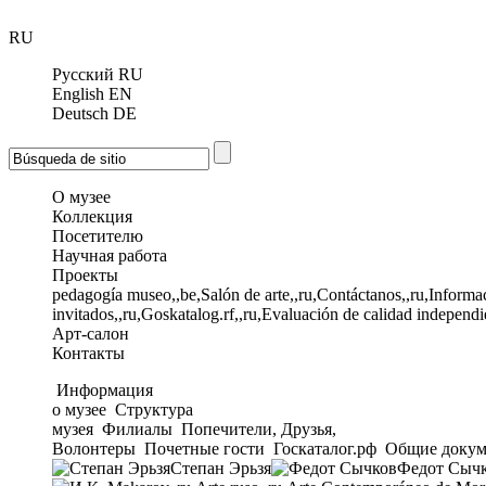
RU
Русский
RU
English
EN
Deutsch
DE
О музее
Коллекция
Посетителю
Научная работа
Проекты
pedagogía museo,,be,Salón de arte,,ru,Contáctanos,,ru,Informac
invitados,,ru,Goskatalog.rf,,ru,Evaluación de calidad independi
Арт-салон
Контакты
Информация
о музее
Структура
музея
Филиалы
Попечители, Друзья,
Волонтеры
Почетные гости
Госкаталог.рф
Общие докум
Степан Эрьзя
Федот Сыч