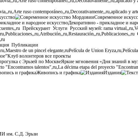
,,ru,Arte ruso contemporáneo,,ru,Decorativamente,,ru,aplicado y arte p
кусство
Современное искус
Декоративно - прикладное и нар
cuentes,,ru
Прейскурант
Услуги
Русский музей: rama virtual,,ru,Ven
,ru,Publicaciones,,ru,Atribución,,ru,Restauración,,ru,Publicaciones,,ru
,ru
ация
Публикации
,ru,Maestro de un pincel elegante,ru
Película de Union Eryza,ru,Películ
мое”
Клуб волонтеров
все проекты
прогулка с Эрьзей по Москве
Яркие мгновения «Дня знаний в му
to "Encontramos talentos",ru,La décima etapa del proyecto "Encontram
Живопись и графика
Издания
 им. С.Д. Эрьзи