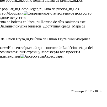
opular,,ru,Cómo llegar,,ru,Lista de precios,,ru,Los
ство Мордовии
одное искусство
ta de boletos en línea,,ru,Horario de días sanitarios este
Онлайн-покупка билетов
Доступная среда
Mapa de
a de Union Eryza,ru,Película de Union Eryza,ru
Киммерия в
зее»
«И в сентябрьский день погожий»
La décima etapa del
os talentos",ru!
Встречи у Мольберта
все проекты
Текстиль
Аксессуары
26 января 2017 в 18:36