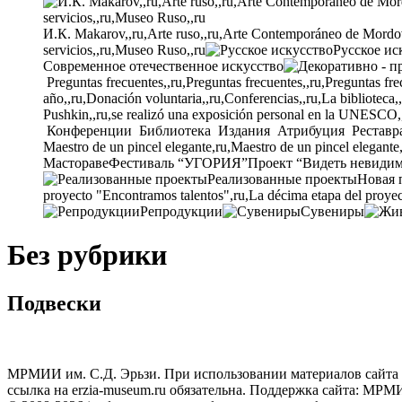
И.К. Makarov,,ru,Arte ruso,,ru,Arte Contemporáneo de Mordovia
servicios,,ru,Museo Ruso,,ru
Русское ис
Современное отечественное искусство
Preguntas frecuentes,,ru,Preguntas frecuentes,,ru,Preguntas fre
año,,ru,Donación voluntaria,,ru,Conferencias,,ru,La biblioteca,
Pushkin,,ru,se realizó una exposición personal en la UNESCO,
Конференции
Библиотека
Издания
Атрибуция
Реставр
Maestro de un pincel elegante,ru,Maestro de un pincel elegante
Мастораве
Фестиваль “УГОРИЯ”
Проект “Видеть невиди
Реализованные проекты
Новая 
proyecto "Encontramos talentos",ru,La décima etapa del proyec
Репродукции
Сувениры
Без рубрики
Подвески
МРМИИ им. С.Д. Эрьзи. При использовании материалов сайта
ссылка на
erzia-museum.ru
обязательна. Поддержка сайта:
МРМИИ